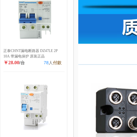
正泰CHNT漏电断路器 DZ47LE 2P
10A 带漏电保护 原装正品
￥28.00
/台
78
人
付款