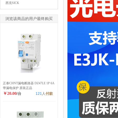
西克SICK
浏览该商品的用户最终购买
正泰CHNT漏电断路器 DZ47LE 1P 6A
带漏电保护 原装正品
￥20.00
/台
121
人
付款