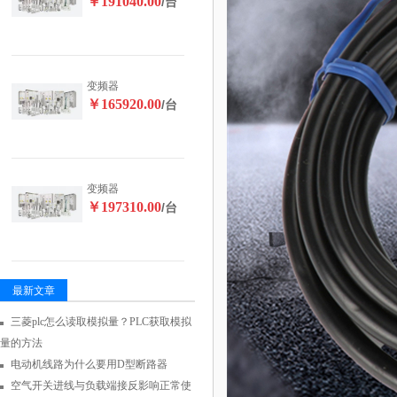
￥191040.00
/台
变频器
￥165920.00
/台
变频器
￥197310.00
/台
最新文章
三菱plc怎么读取模拟量？PLC获取模拟
量的方法
电动机线路为什么要用D型断路器
空气开关进线与负载端接反影响正常使