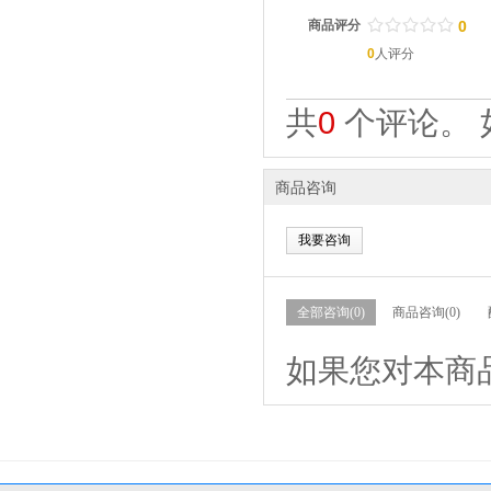
/
.
/
.
/
.
/
.
/
.
商品评分
0
0
人评分
共
0
个评论。 
商品咨询
我要咨询
全部咨询(0)
商品咨询(0)
如果您对本商