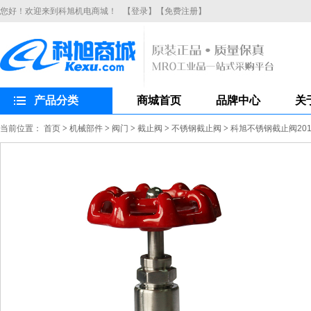
您好！欢迎来到科旭机电商城！
【登录】
【免费注册】
产品分类
商城首页
品牌中心
关
当前位置：
首页
>
机械部件
>
阀门
>
截止阀
>
不锈钢截止阀
>
科旭不锈钢截止阀201