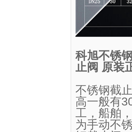
科旭不锈钢
止阀 原装
不锈钢截
高一般有30
工，船舶
为手动不