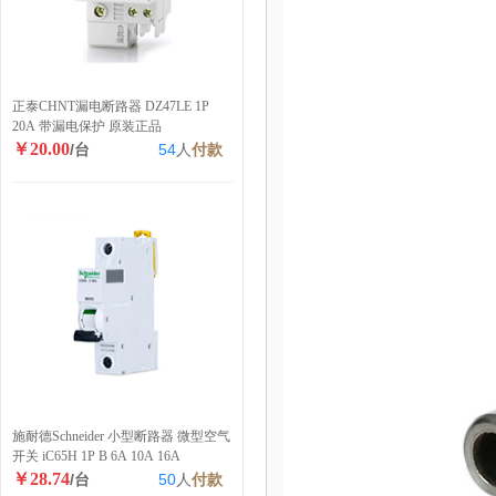
正泰CHNT漏电断路器 DZ47LE 1P
20A 带漏电保护 原装正品
￥20.00
/台
54
人
付款
施耐德Schneider 小型断路器 微型空气
开关 iC65H 1P B 6A 10A 16A
￥28.74
/台
50
人
付款