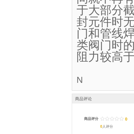
于大部分
封元件时
门和管线
类阀门时
阻力较高
N
商品评论
/
.
/
.
/
.
/
.
/
.
商品评分
0
0
人评分