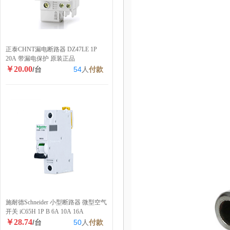
正泰CHNT漏电断路器 DZ47LE 1P
20A 带漏电保护 原装正品
￥20.00
/台
54
人
付款
施耐德Schneider 小型断路器 微型空气
开关 iC65H 1P B 6A 10A 16A
￥28.74
/台
50
人
付款