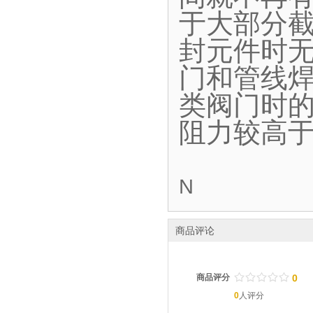
于大部分
封元件时
门和管线
类阀门时
阻力较高
N
商品评论
/
.
/
.
/
.
/
.
/
.
商品评分
0
0
人评分