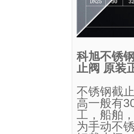
科旭不锈钢
止阀 原装
不锈钢截
高一般有30
工，船舶
为手动不