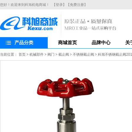
您好！欢迎来到科旭机电商城！
【登录】
【免费注册】
产品分类
商城首页
品牌中心
关
当前位置：
首页
>
机械部件
>
阀门
>
截止阀
>
不锈钢截止阀
>
科旭不锈钢截止阀201