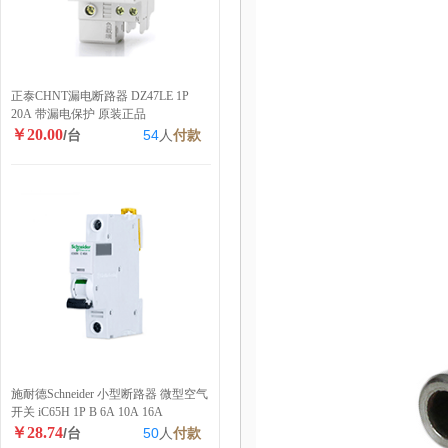
正泰CHNT漏电断路器 DZ47LE 1P
20A 带漏电保护 原装正品
￥20.00
/台
54
人
付款
施耐德Schneider 小型断路器 微型空气
开关 iC65H 1P B 6A 10A 16A
￥28.74
/台
50
人
付款