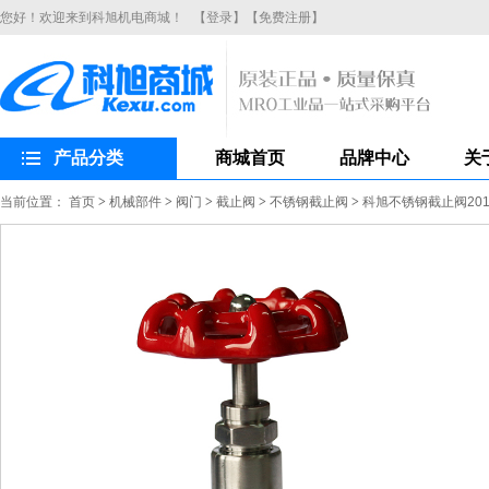
您好！欢迎来到科旭机电商城！
【登录】
【免费注册】
产品分类
商城首页
品牌中心
关
当前位置：
首页
>
机械部件
>
阀门
>
截止阀
>
不锈钢截止阀
>
科旭不锈钢截止阀201