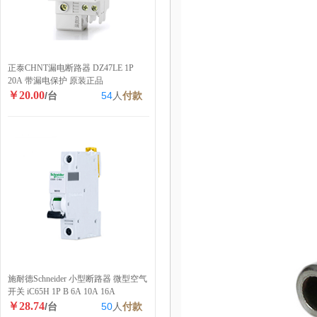
正泰CHNT漏电断路器 DZ47LE 1P
20A 带漏电保护 原装正品
￥20.00
/台
54
人
付款
施耐德Schneider 小型断路器 微型空气
开关 iC65H 1P B 6A 10A 16A
￥28.74
/台
50
人
付款