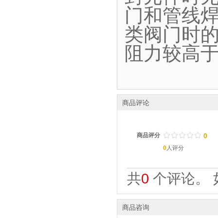
门和管线
类阀门时
阻力较高
商品评论
/
.
/
.
/
.
/
.
/
.
商品评分
0
0
人评分
共
0
个评论。 
商品咨询