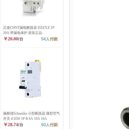
正泰CHNT漏电断路器 DZ47LE 1P
20A 带漏电保护 原装正品
￥20.00
/台
54
人
付款
施耐德Schneider 小型断路器 微型空气
开关 iC65H 1P B 6A 10A 16A
￥28.74
/台
50
人
付款