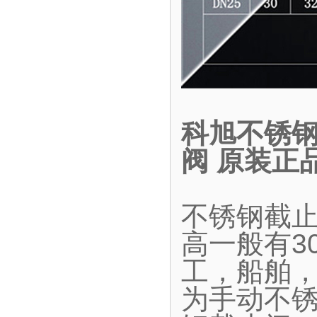
科旭不锈钢
阀 原装正
不锈钢截
高一般有30
工，船舶
为手动不