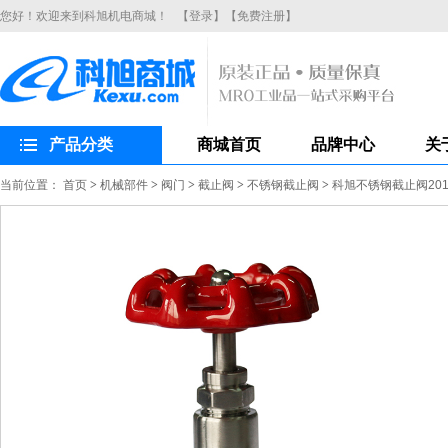
您好！欢迎来到科旭机电商城！
【登录】
【免费注册】
产品分类
商城首页
品牌中心
关
当前位置：
首页
>
机械部件
>
阀门
>
截止阀
>
不锈钢截止阀
>
科旭不锈钢截止阀201