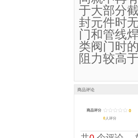
于大部分
封元件时
门和管线
类阀门时
阻力较高
商品评论
/
.
/
.
/
.
/
.
/
.
商品评分
0
0
人评分
共
0
个评论。 