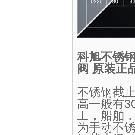
科旭不锈钢
阀 原装正
不锈钢截
高一般有30
工，船舶
为手动不