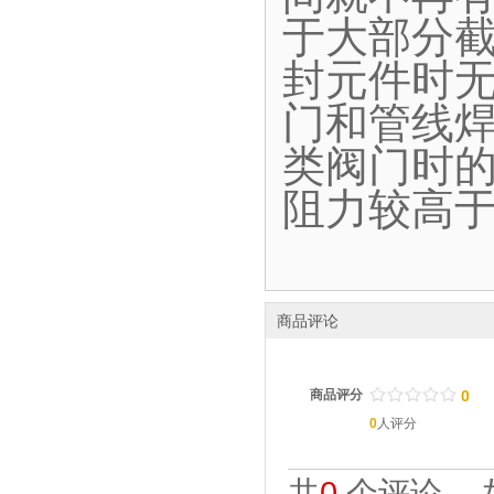
于大部分
封元件时
门和管线
类阀门时
阻力较高
商品评论
/
.
/
.
/
.
/
.
/
.
商品评分
0
0
人评分
共
0
个评论。 