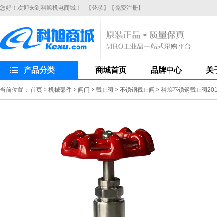
您好！欢迎来到科旭机电商城！
【登录】
【免费注册】
产品分类
商城首页
品牌中心
关
当前位置：
首页
>
机械部件
>
阀门
>
截止阀
>
不锈钢截止阀
>
科旭不锈钢截止阀201