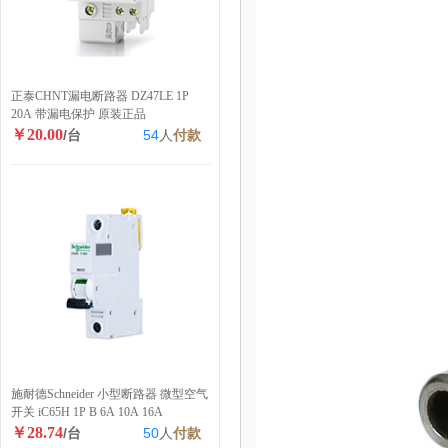
正泰CHNT漏电断路器 DZ47LE 1P
20A 带漏电保护 原装正品
￥20.00
/台
54
人
付款
施耐德Schneider 小型断路器 微型空气
开关 iC65H 1P B 6A 10A 16A
￥28.74
/台
50
人
付款