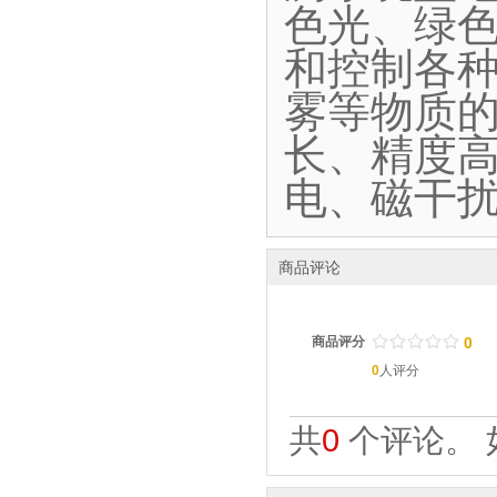
色光、绿
和控制各
雾等物质
长、精度
电、磁干
商品评论
/
.
/
.
/
.
/
.
/
.
商品评分
0
0
人评分
共
0
个评论。 