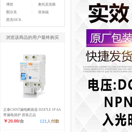
博世
奥托尼克斯
图尔克
倍加福
西克SICK
浏览该商品的用户最终购买
正泰CHNT漏电断路器 DZ47LE 1P 6A
带漏电保护 原装正品
￥20.00
/台
121
人
付款