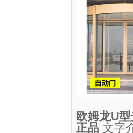
欧姆龙U型光
正品
文字