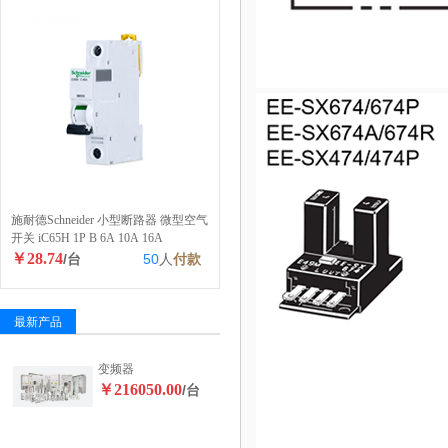
施耐德Schneider 小型断路器 微型空气
开关 iC65H 1P B 6A 10A 16A
￥28.74
/台
50
人
付款
最新产品
变频器
￥216050.00
/台