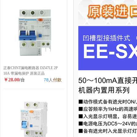
正泰CHNT漏电断路器 DZ47LE 2P
10A 带漏电保护 原装正品
￥28.00
/台
78
人
付款