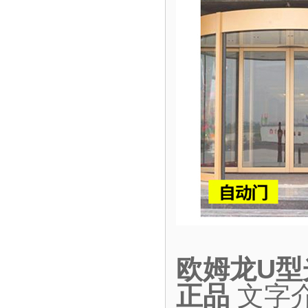
欧姆龙U型光
正品
文字