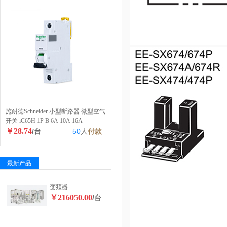
施耐德Schneider 小型断路器 微型空气
开关 iC65H 1P B 6A 10A 16A
￥28.74
/台
50
人
付款
最新产品
变频器
￥216050.00
/台