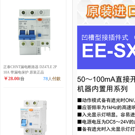
正泰CHNT漏电断路器 DZ47LE 2P
10A 带漏电保护 原装正品
￥28.00
/台
78
人
付款