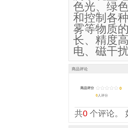
色光、绿
和控制各
雾等物质
长、精度
电、磁干
商品评论
/
.
/
.
/
.
/
.
/
.
商品评分
0
0
人评分
共
0
个评论。 