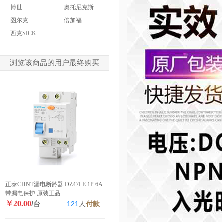
博世
奥托尼克斯
图尔克
倍加福
西克SICK
浏览该商品的用户最终购买
正泰CHNT漏电断路器 DZ47LE 1P 6A
带漏电保护 原装正品
￥20.00
/台
121
人
付款