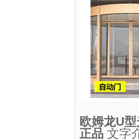
欧姆龙U型光
正品
文字