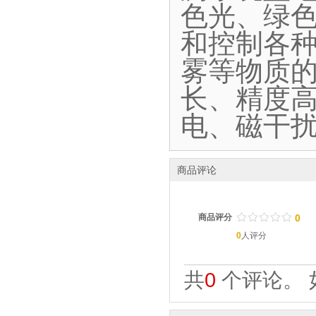
色光、绿
和控制各
雾等物质
长、精度
电、磁干
商品评论
/
.
/
.
/
.
/
.
/
.
商品评分
0
0
人评分
共
0
个评论。 