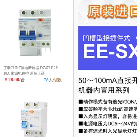
正泰CHNT漏电断路器 DZ47LE 2P
10A 带漏电保护 原装正品
￥28.00
/台
78
人
付款