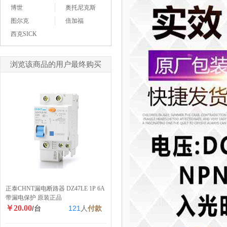
博世
奥托尼克斯
图尔克
倍加福
西克SICK
浏览该商品的用户最终购买
正泰CHNT漏电断路器 DZ47LE 1P 6A
带漏电保护 原装正品
￥20.00
/台
121
人
付款