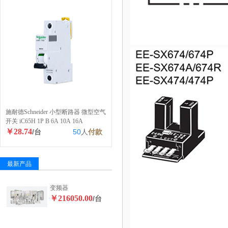
施耐德Schneider 小型断路器 微型空气
开关 iC65H 1P B 6A 10A 16A
￥28.74
/台
50
人
付款
最新产品
变频器
￥216050.00
/台