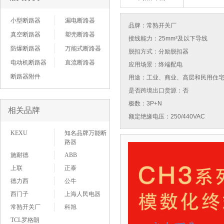
小型断路器
漏电断路器
品牌：
常熟开关厂
真空断路器
塑壳断路器
接线能力：25mm²及以下导线
防爆断路器
万能式断路器
脱扣方式：分励脱扣器
电动机断路器
直流断路器
应用场景：终端配电
断路器附件
用途：工业、商业、高层和民用住
是否跨境出口货源：否
极数：3P+N
相关品牌
额定绝缘电压：250/440VAC
KEXU
知名品牌万能断
路器
施耐德
ABB
上联
正泰
德力西
公牛
西门子
上海人民电器
常熟开关厂
科旭
TCL罗格朗