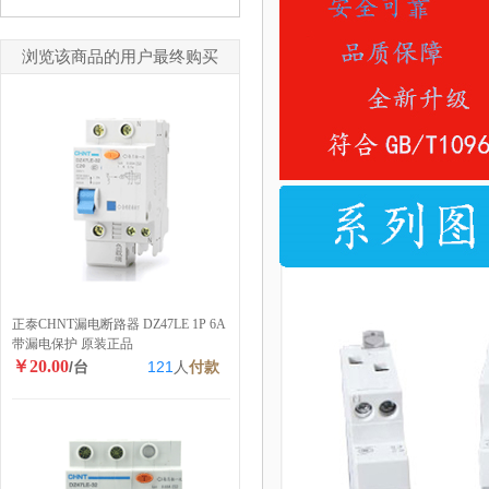
浏览该商品的用户最终购买
正泰CHNT漏电断路器 DZ47LE 1P 6A
带漏电保护 原装正品
￥20.00
/台
121
人
付款