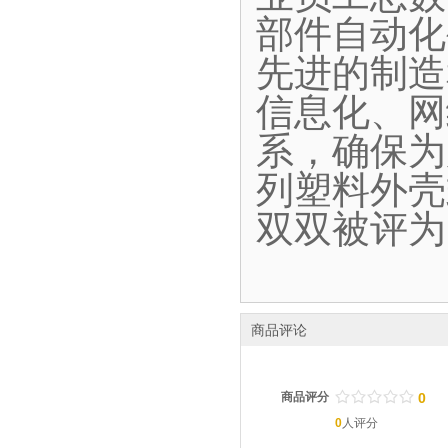
部件自动化
先进的制造
信息化、网
系，确保为
列塑料外壳
双双被评为
商品评论
/
.
/
.
/
.
/
.
/
.
商品评分
0
0
人评分