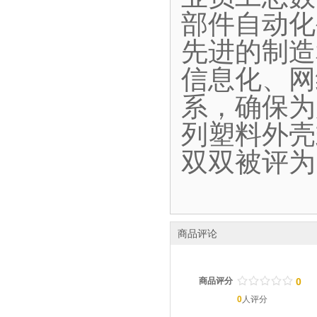
部件自动化
先进的制造
信息化、网
系，确保为
列塑料外壳
双双被评为
商品评论
/
.
/
.
/
.
/
.
/
.
商品评分
0
0
人评分