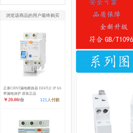
浏览该商品的用户最终购买
正泰CHNT漏电断路器 DZ47LE 1P 6A
带漏电保护 原装正品
￥20.00
/台
121
人
付款