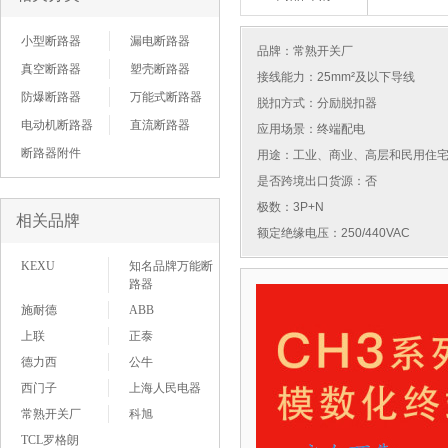
小型断路器
漏电断路器
品牌：
常熟开关厂
真空断路器
塑壳断路器
接线能力：25mm²及以下导线
防爆断路器
万能式断路器
脱扣方式：分励脱扣器
电动机断路器
直流断路器
应用场景：终端配电
断路器附件
用途：工业、商业、高层和民用住
是否跨境出口货源：否
极数：3P+N
相关品牌
额定绝缘电压：250/440VAC
KEXU
知名品牌万能断
路器
施耐德
ABB
上联
正泰
德力西
公牛
西门子
上海人民电器
常熟开关厂
科旭
TCL罗格朗