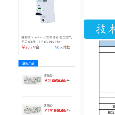
施耐德Schneider 小型断路器 微型空气
开关 iC65H 1P B 6A 10A 16A
￥28.74
/台
50
人
付款
最新产品
变频器
￥216050.00
/台
变频器
￥191040.00
/台