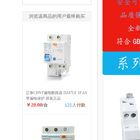
浏览该商品的用户最终购买
正泰CHNT漏电断路器 DZ47LE 1P 6A
带漏电保护 原装正品
￥20.00
/台
121
人
付款