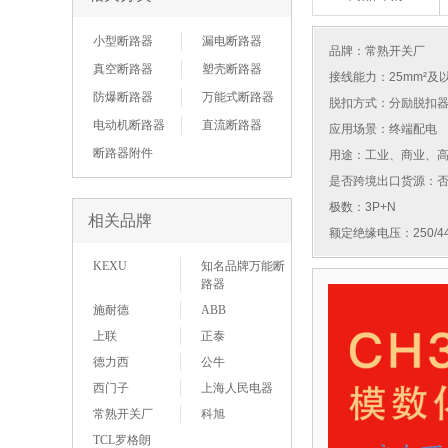
小型断路器
漏电断路器
品牌：
常熟开关厂
真空断路器
塑壳断路器
接线能力：25mm²及
防爆断路器
万能式断路器
脱扣方式：分励脱扣
电动机断路器
直流断路器
应用场景：终端配电
断路器附件
用途：工业、商业、
是否跨境出口货源：
极数：3P+N
相关品牌
额定绝缘电压：250/44
KEXU
知名品牌万能断
路器
施耐德
ABB
上联
正泰
德力西
公牛
西门子
上海人民电器
常熟开关厂
科旭
TCL罗格朗