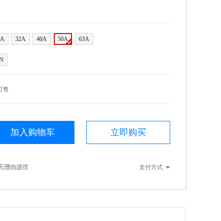
5A
32A
40A
50A
63A
N
可售
加入购物车
立即购买
支付方式