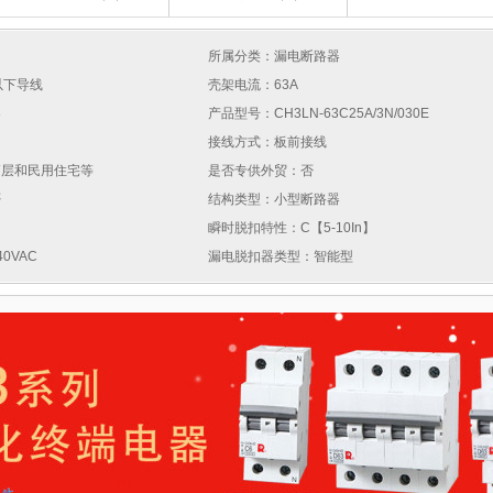
所属分类：漏电断路器
以下导线
壳架电流：63A
器
产品型号：CH3LN-63C25A/3N/030E
接线方式：板前接线
高层和民用住宅等
是否专供外贸：否
否
结构类型：小型断路器
瞬时脱扣特性：C【5-10In】
0VAC
漏电脱扣器类型：智能型