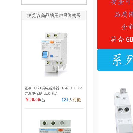
浏览该商品的用户最终购买
正泰CHNT漏电断路器 DZ47LE 1P 6A
带漏电保护 原装正品
￥20.00
/台
121
人
付款