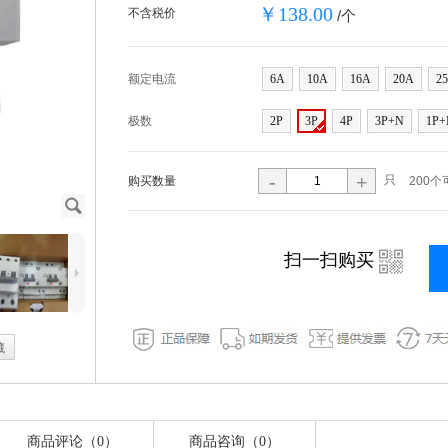
￥138.00
不含税价
/个
额定电流
6A
10A
16A
20A
2
极数
2P
3P
4P
3P+N
1P+
-
+
只
购买数量
200个
J
i
扫一扫购买
5
藏
商品评论（0）
商品咨询（0）