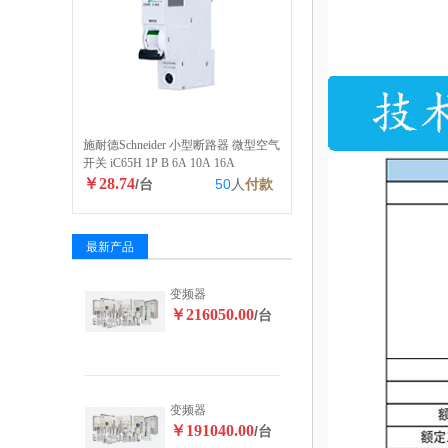
施耐德Schneider 小型断路器 微型空气
开关 iC65H 1P B 6A 10A 16A
￥28.74
/台
50
人
付款
最新产品
变频器
￥216050.00
/台
变频器
￥191040.00
/台