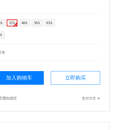
5A
32A
40A
50A
63A
N
可售
加入购物车
立即购买
支付方式