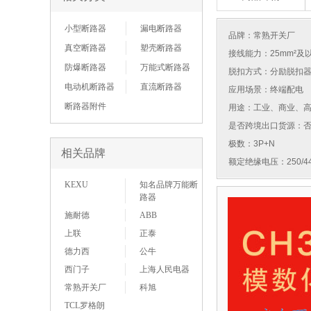
小型断路器
漏电断路器
品牌：
常熟开关厂
真空断路器
塑壳断路器
接线能力：25mm²及
防爆断路器
万能式断路器
脱扣方式：分励脱扣
电动机断路器
直流断路器
应用场景：终端配电
断路器附件
用途：工业、商业、
是否跨境出口货源：
极数：3P+N
相关品牌
额定绝缘电压：250/44
KEXU
知名品牌万能断
路器
施耐德
ABB
上联
正泰
德力西
公牛
西门子
上海人民电器
常熟开关厂
科旭
TCL罗格朗