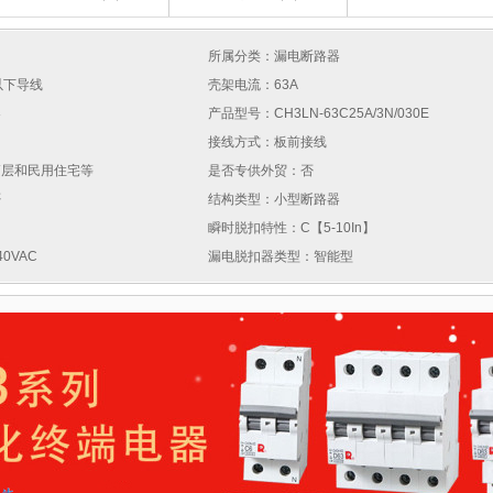
所属分类：漏电断路器
以下导线
壳架电流：63A
器
产品型号：CH3LN-63C25A/3N/030E
接线方式：板前接线
高层和民用住宅等
是否专供外贸：否
否
结构类型：小型断路器
瞬时脱扣特性：C【5-10In】
0VAC
漏电脱扣器类型：智能型