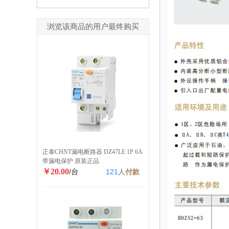
浏览该商品的用户最终购买
正泰CHNT漏电断路器 DZ47LE 1P 6A
带漏电保护 原装正品
￥20.00
/台
121
人
付款