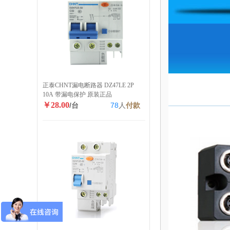
正泰CHNT漏电断路器 DZ47LE 2P
10A 带漏电保护 原装正品
￥28.00
/台
78
人
付款