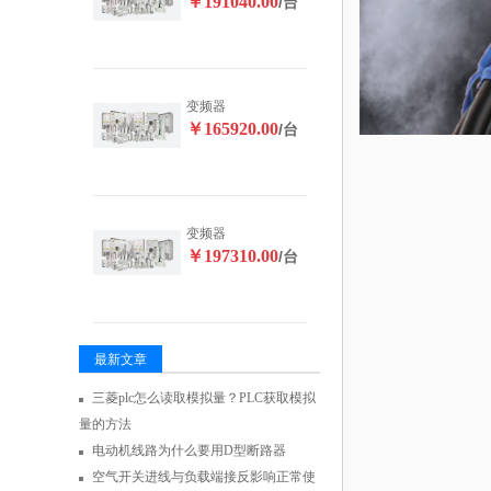
￥191040.00
/台
变频器
￥165920.00
/台
变频器
￥197310.00
/台
最新文章
三菱plc怎么读取模拟量？PLC获取模拟
量的方法
电动机线路为什么要用D型断路器
空气开关进线与负载端接反影响正常使