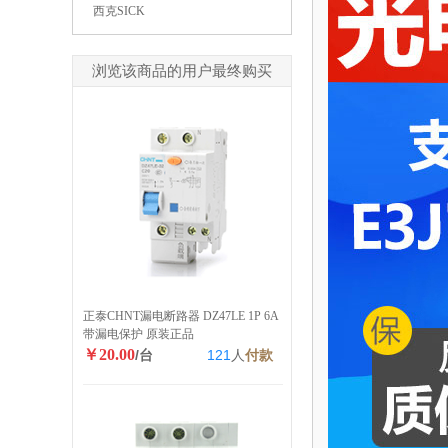
西克SICK
浏览该商品的用户最终购买
正泰CHNT漏电断路器 DZ47LE 1P 6A
带漏电保护 原装正品
￥20.00
/台
121
人
付款