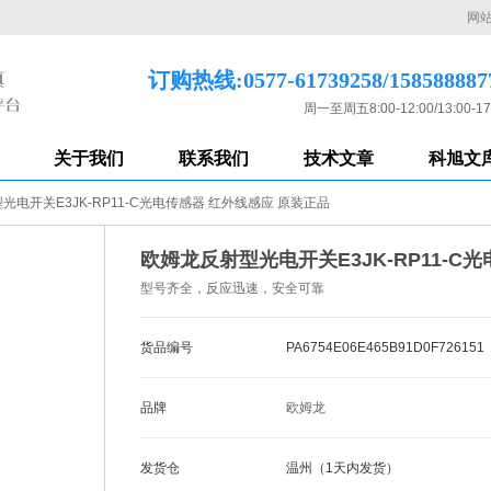
网
订购热线:0577-61739258/158588887
周一至周五8:00-12:00/13:00-17
关于我们
联系我们
技术文章
科旭文
光电开关E3JK-RP11-C光电传感器 红外线感应 原装正品
欧姆龙反射型光电开关E3JK-RP11-C
型号齐全，反应迅速，安全可靠
货品编号
PA6754E06E465B91D0F726151
品牌
欧姆龙
发货仓
温州（1天内发货）