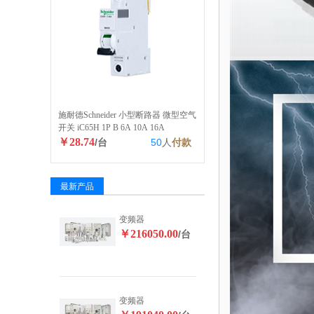
施耐德Schneider 小型断路器 微型空气
开关 iC65H 1P B 6A 10A 16A
￥28.74
/台
50
人
付款
最新产品
变频器
￥216050.00
/台
变频器