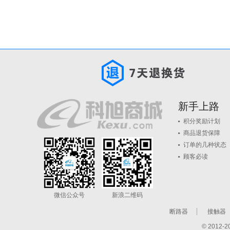
新手上路
积分奖励计划
商品退货保障
订单的几种状态
顾客必读
微信公众号
新浪二维码
断路器
接触器
© 201