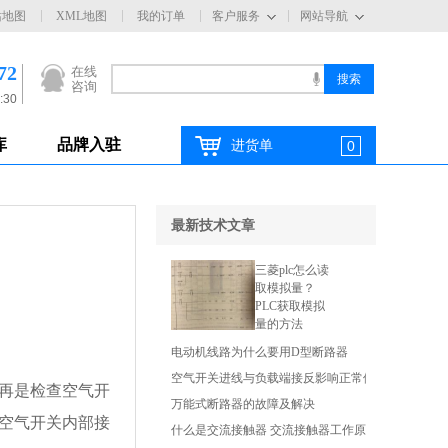
站地图
XML地图
我的订单
客户服务
网站导航
72
在线
咨询
:30
库
品牌入驻
进货单
0
最新技术文章
三菱plc怎么读
取模拟量？
PLC获取模拟
量的方法
电动机线路为什么要用D型断路器
空气开关进线与负载端接反影响正常使用吗
再是检查空气开
万能式断路器的故障及解决
空气开关内部接
什么是交流接触器 交流接触器工作原理