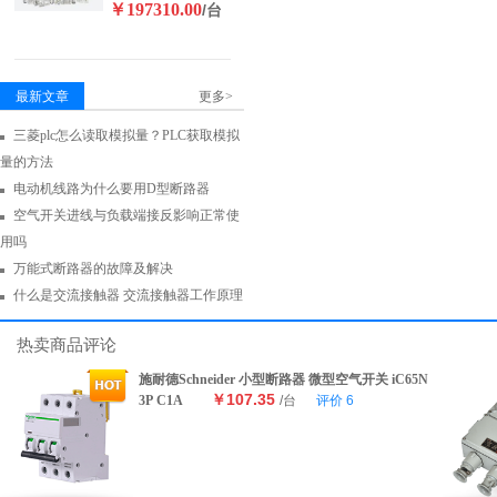
￥197310.00
/台
最新文章
更多>
三菱plc怎么读取模拟量？PLC获取模拟
量的方法
电动机线路为什么要用D型断路器
空气开关进线与负载端接反影响正常使
用吗
万能式断路器的故障及解决
什么是交流接触器 交流接触器工作原理
热卖商品评论
施耐德Schneider 小型断路器 微型空气开关 iC65N
￥107.35
3P C1A
/台
评价
6