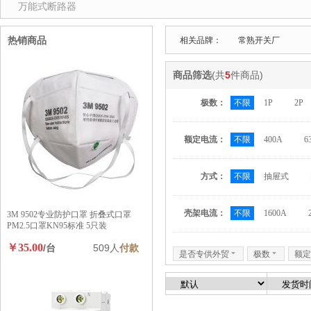
万能式断路器
热销商品
相关品牌：
常熟开关厂
商品筛选
(共
5
件商品)
极数：
不限
1P
2P
额定电流：
不限
400A
6
方式：
不限
抽屉式
壳架电流：
不限
1600A
3M 9502专业防护口罩 折叠式口罩
PM2.5口罩KN95标准 5只装
￥35.00
/台
509人
付款
是否专供外贸
6
极数
6
额定