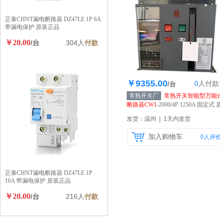
正泰CHNT漏电断路器 DZ47LE 1P 6A
带漏电保护 原装正品
￥20.00
/台
304人
付款
￥9355.00
0
人
付款
库存300个
/台
常熟开关厂
常熟开关智能型万能
断路器CW1
-2000/4P 1250A 固定式 
装正品
【自营】
发货：温州 | 1天内发货
加入购物车
0
人评
正泰CHNT漏电断路器 DZ47LE 1P
16A 带漏电保护 原装正品
￥20.00
/台
216人
付款