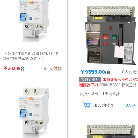
正泰CHNT漏电断路器 DZ47LE 1P
10A 带漏电保护 原装正品
￥20.00
/台
388人
付款
￥9355.00
0
人
付款
库存300个
/台
常熟开关厂
常熟开关智能型万能
断路器CW1
-2000/3P 630A 原装正品
【自营】
发货：温州 | 1天内发货
加入购物车
0
人评