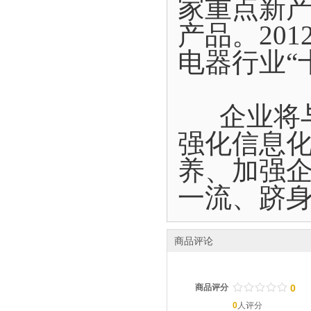
家重点新
产品。20
电器行业“
企业将与
强化信息
养、加强
一流、跻
商品评论
/
.
/
.
/
.
/
.
/
.
商品评分
0
0
人评分