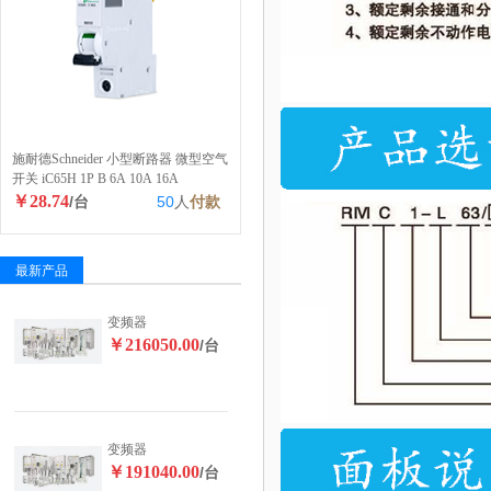
施耐德Schneider 小型断路器 微型空气
开关 iC65H 1P B 6A 10A 16A
￥28.74
/台
50
人
付款
最新产品
变频器
￥216050.00
/台
变频器
￥191040.00
/台