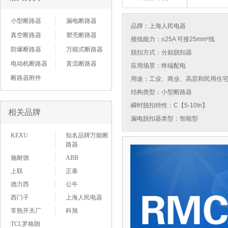
小型断路器
漏电断路器
品牌：
上海人民电器
真空断路器
塑壳断路器
接线能力：≤25A 可接25mm²线
防爆断路器
万能式断路器
脱扣方式：分励脱扣器
电动机断路器
直流断路器
应用场景：终端配电
断路器附件
用途：工业、商业、高层和民用住
结构类型：小型断路器
瞬时脱扣特性：C【5-10In】
相关品牌
漏电脱扣器类型：智能型
KEXU
知名品牌万能断
路器
施耐德
ABB
上联
正泰
德力西
公牛
西门子
上海人民电器
常熟开关厂
科旭
TCL罗格朗