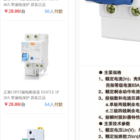
40A 带漏电保护 原装正品
￥28.00
/台
56
人
付款
正泰CHNT漏电断路器 DZ47LE 1P
20A 带漏电保护 原装正品
￥20.00
/台
54
人
付款