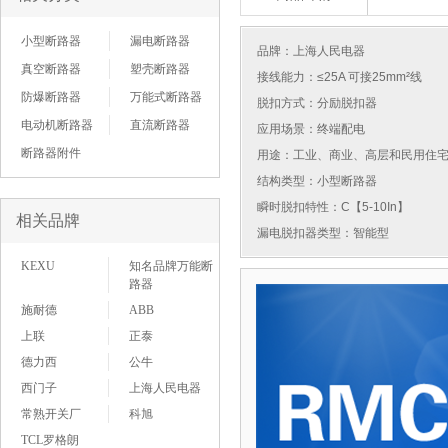
小型断路器
漏电断路器
品牌：
上海人民电器
真空断路器
塑壳断路器
接线能力：≤25A 可接25mm²线
防爆断路器
万能式断路器
脱扣方式：分励脱扣器
电动机断路器
直流断路器
应用场景：终端配电
断路器附件
用途：工业、商业、高层和民用住
结构类型：小型断路器
瞬时脱扣特性：C【5-10In】
相关品牌
漏电脱扣器类型：智能型
KEXU
知名品牌万能断
路器
施耐德
ABB
上联
正泰
德力西
公牛
西门子
上海人民电器
常熟开关厂
科旭
TCL罗格朗