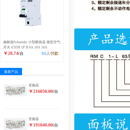
施耐德Schneider 小型断路器 微型空气
开关 iC65H 1P B 6A 10A 16A
￥28.74
/台
50
人
付款
最新产品
变频器
￥216050.00
/台
变频器
￥191040.00
/台