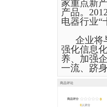
家重点新
产品。20
电器行业“
企业将与
强化信息
养、加强
一流、跻
商品评论
/
.
/
.
/
.
/
.
/
.
商品评分
0
0
人评分