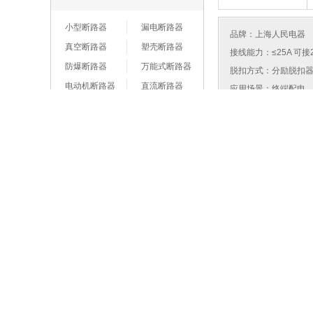
小型断路器
漏电断路器
品牌：
上海人民电器
真空断路器
塑壳断路器
接线能力：≤25A 可接
防爆断路器
万能式断路器
脱扣方式：分励脱扣
电动机断路器
直流断路器
应用场景：终端配电
断路器附件
用途：工业、商业、
结构类型：小型断路
瞬时脱扣特性：C【5-1
相关品牌
漏电脱扣器类型：智
KEXU
知名品牌万能断
路器
施耐德
ABB
上联
正泰
德力西
公牛
西门子
上海人民电器
常熟开关厂
科旭
TCL罗格朗