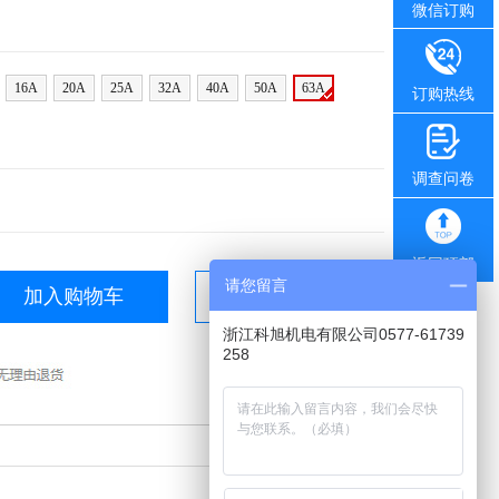
微信订购
16A
20A
25A
32A
40A
50A
63A
订购热线
调查问卷
返回顶部
请您留言
加入购物车
立即购买
浙江科旭机电有限公司0577-61739
258
支付方式