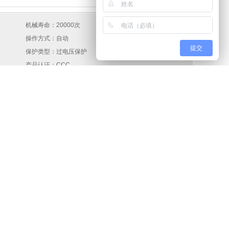
机械寿命：20000次
操作方式：自动
提交
保护类型：过电压保护
产品认证：CCC
是否跨境出口货源：否
极数：3P+N
额定绝缘电压：250/440VAC