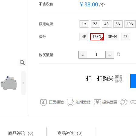
￥38.00
不含税价
/个
额定电流
1A
2A
4A
6A
10A
极数
4P
1P+N
3P+N
2P
-
+
只
购买数量
J
i
扫一扫购买
5
商品评论（0）
商品咨询（0）