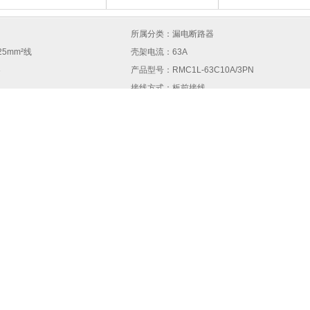
所属分类：漏电断路器
25mm²线
壳架电流：63A
器
产品型号：RMC1L-63C10A/3PN
接线方式：板前接线
高层和民用住宅等
是否专供外贸：否
器
灭弧介质：空气式
0In】
脱扣器额定电流：10A
能型
货品编号：G5BDEB49629B49