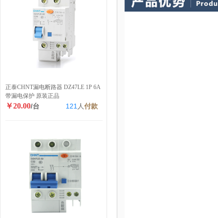
正泰CHNT漏电断路器 DZ47LE 1P 6A
带漏电保护 原装正品
￥20.00
/台
121
人
付款