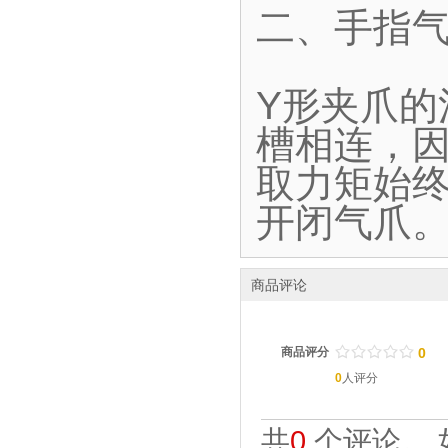
二、手指气
Y形夹爪
槽相连，
取力矩始终
开闭气爪
商品评论
/
.
/
.
/
.
/
.
/
.
商品评分
0
0
人评分
共
0
个评论。 