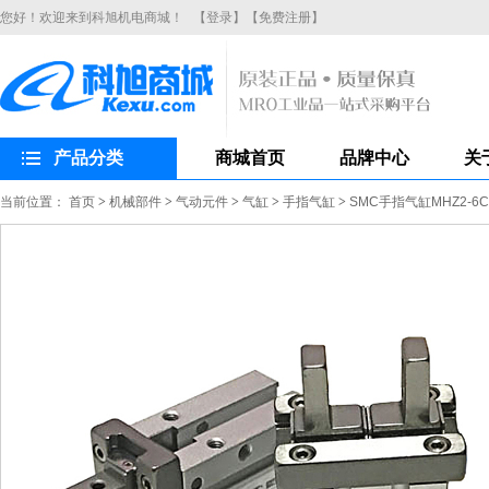
您好！欢迎来到科旭机电商城！
【登录】
【免费注册】
产品分类
商城首页
品牌中心
关
当前位置：
首页
>
机械部件
>
气动元件
>
气缸
>
手指气缸
>
SMC手指气缸MHZ2-