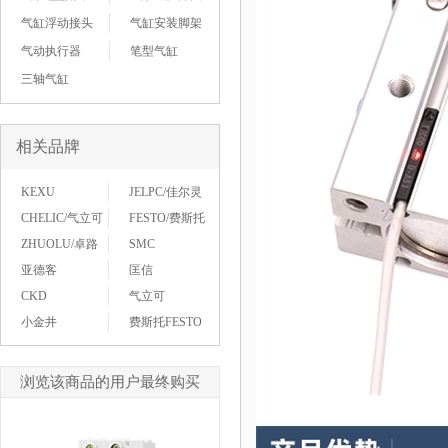
气缸浮动接头
气缸安装脚架
气动执行器
笔型气缸
三轴气缸
相关品牌
KEXU
JELPC/佳尔灵
CHELIC/气立可
FESTO/费斯托
ZHUOLU/卓路
SMC
亚德客
匡信
CKD
气立可
小金井
费斯托FESTO
浏览该商品的用户最终购买