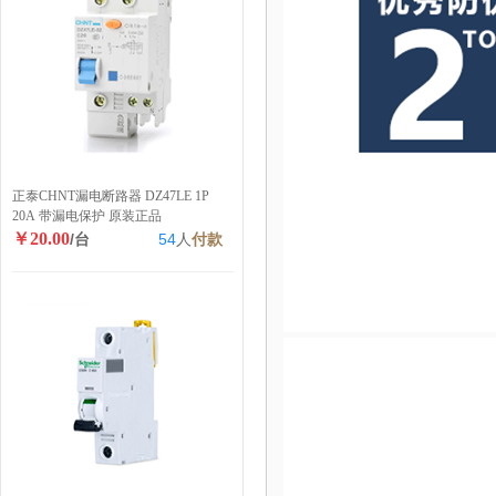
正泰CHNT漏电断路器 DZ47LE 1P
20A 带漏电保护 原装正品
￥20.00
/台
54
人
付款