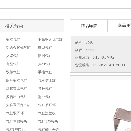
相关分类
商品评
商品详情
标准气缸
不锈钢迷你气缸
品牌：
SMC
铝合金迷你气缸
微型气缸
缸径：6mm
夹紧气缸
阻挡气缸
适用压力：0.15~0.7MPa
薄型气缸
摆动气缸
货品编号：G5BB5AC41CAEB8
双轴气缸
手指气缸
欧洲标准气缸
气液增压缸
焊接夹紧气缸
导杆气缸
多倍出力气缸
滑台气缸
多位置固定气缸
气缸单耳环
气缸双耳环
气缸法兰板
气缸鱼眼接头
气缸Y型接头
气缸I型接头
气缸磁性开关