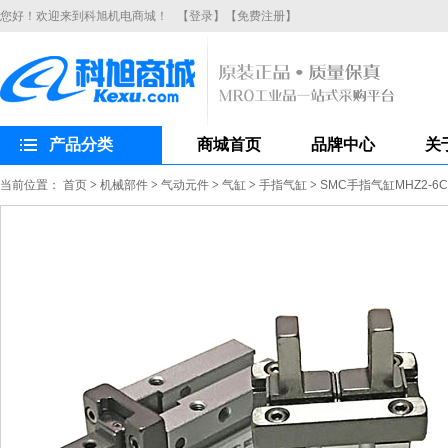
您好！欢迎来到科旭机电商城！
【登录】
【免费注册】
产品分类
商城首页
品牌中心
关
当前位置：
首页
>
机械部件
>
气动元件
>
气缸
>
手指气缸
>
SMC手指气缸MHZ2-