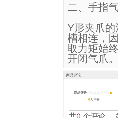
二、手指气
Y形夹爪
槽相连，
取力矩始终
开闭气爪
商品评论
/
.
/
.
/
.
/
.
/
.
商品评分
0
0
人评分
共
0
个评论。 