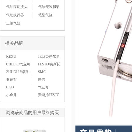
气缸浮动接头
气缸安装脚架
气动执行器
笔型气缸
三轴气缸
相关品牌
KEXU
JELPC/佳尔灵
CHELIC/气立可
FESTO/费斯托
ZHUOLU/卓路
SMC
亚德客
匡信
CKD
气立可
小金井
费斯托FESTO
浏览该商品的用户最终购买