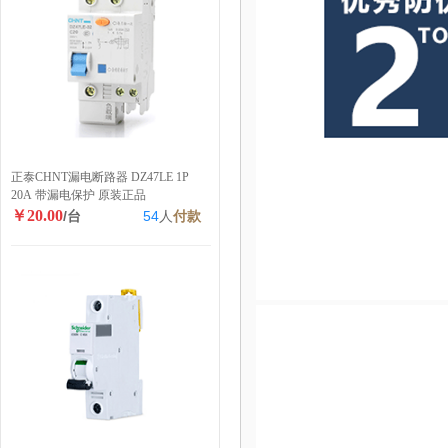
正泰CHNT漏电断路器 DZ47LE 1P
20A 带漏电保护 原装正品
￥20.00
/台
54
人
付款