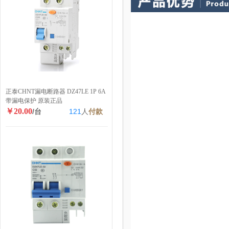
正泰CHNT漏电断路器 DZ47LE 1P 6A
带漏电保护 原装正品
￥20.00
/台
121
人
付款