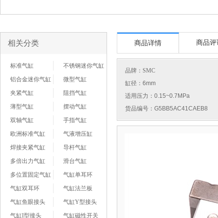
相关分类
商品评
商品详情
标准气缸
不锈钢迷你气缸
品牌：
SMC
铝合金迷你气缸
微型气缸
缸径：6mm
夹紧气缸
阻挡气缸
适用压力：0.15~0.7MPa
薄型气缸
摆动气缸
货品编号：G5BB5AC41CAEB8
双轴气缸
手指气缸
欧洲标准气缸
气液增压缸
焊接夹紧气缸
导杆气缸
多倍出力气缸
滑台气缸
多位置固定气缸
气缸单耳环
气缸双耳环
气缸法兰板
气缸鱼眼接头
气缸Y型接头
气缸I型接头
气缸磁性开关