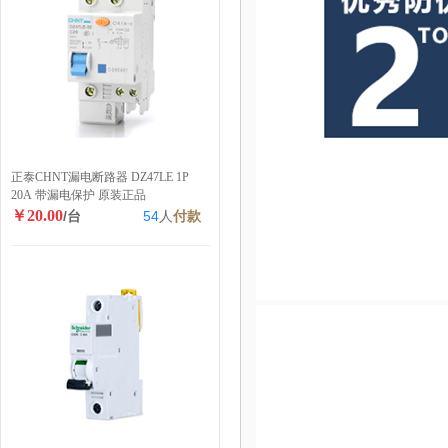
正泰CHNT漏电断路器 DZ47LE 1P
20A 带漏电保护 原装正品
￥20.00
/台
54
人
付款