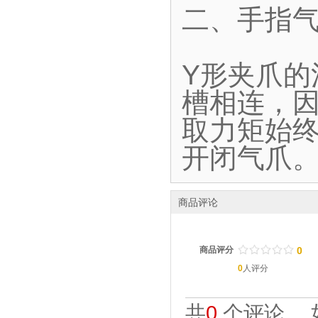
二、手指气
Y形夹爪
槽相连，
取力矩始终
开闭气爪
商品评论
/
.
/
.
/
.
/
.
/
.
商品评分
0
0
人评分
共
0
个评论。 