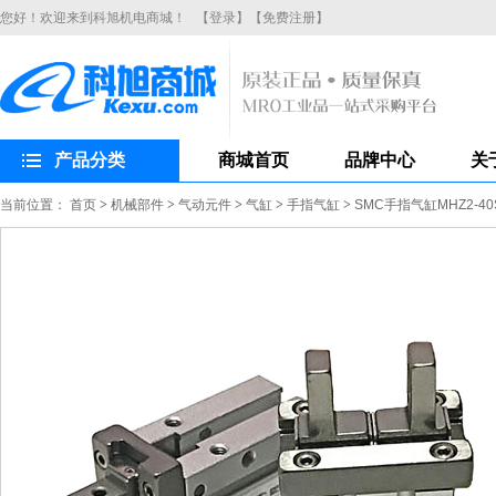
您好！欢迎来到科旭机电商城！
【登录】
【免费注册】
产品分类
商城首页
品牌中心
关
当前位置：
首页
>
机械部件
>
气动元件
>
气缸
>
手指气缸
>
SMC手指气缸MHZ2-