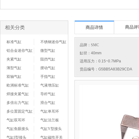
相关分类
商品评
商品详情
标准气缸
不锈钢迷你气缸
品牌：
SMC
铝合金迷你气缸
微型气缸
缸径：40mm
夹紧气缸
阻挡气缸
适用压力：0.15~0.7MPa
薄型气缸
摆动气缸
货品编号：G5BB5A83B29CDA
双轴气缸
手指气缸
欧洲标准气缸
气液增压缸
焊接夹紧气缸
导杆气缸
多倍出力气缸
滑台气缸
多位置固定气缸
气缸单耳环
气缸双耳环
气缸法兰板
气缸鱼眼接头
气缸Y型接头
气缸I型接头
气缸磁性开关