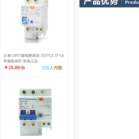
正泰CHNT漏电断路器 DZ47LE 1P 6A
带漏电保护 原装正品
￥20.00
/台
121
人
付款