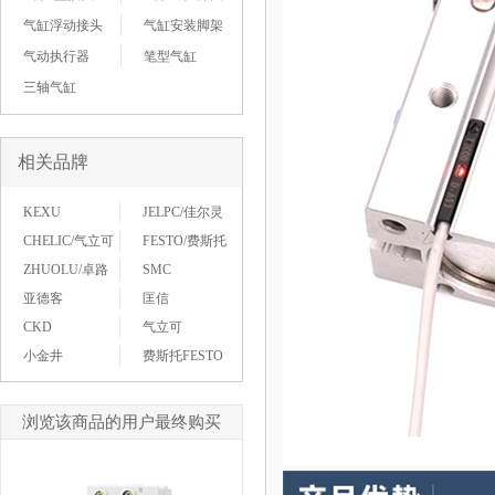
气缸浮动接头
气缸安装脚架
气动执行器
笔型气缸
三轴气缸
相关品牌
KEXU
JELPC/佳尔灵
CHELIC/气立可
FESTO/费斯托
ZHUOLU/卓路
SMC
亚德客
匡信
CKD
气立可
小金井
费斯托FESTO
浏览该商品的用户最终购买