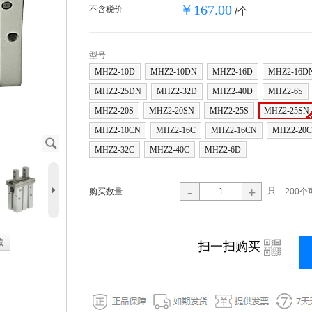
￥167.00
不含税价
/个
型号
MHZ2-10D
MHZ2-10DN
MHZ2-16D
MHZ2-16D
MHZ2-25DN
MHZ2-32D
MHZ2-40D
MHZ2-6S
MHZ2-20S
MHZ2-20SN
MHZ2-25S
MHZ2-25SN
MHZ2-10CN
MHZ2-16C
MHZ2-16CN
MHZ2-20C
J
MHZ2-32C
MHZ2-40C
MHZ2-6D
5
-
+
只
购买数量
200个
藏
i
扫一扫购买