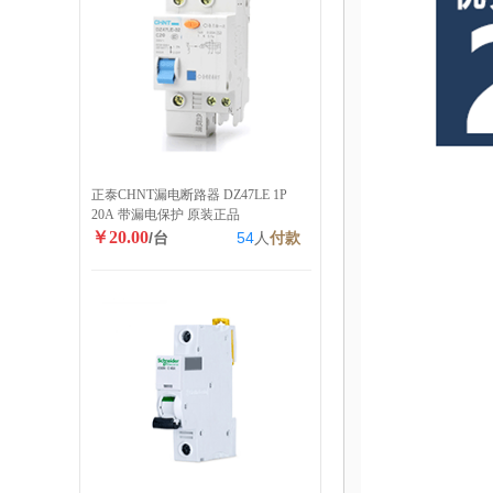
正泰CHNT漏电断路器 DZ47LE 1P
20A 带漏电保护 原装正品
￥20.00
/台
54
人
付款