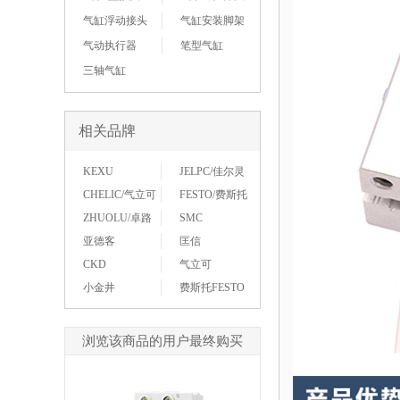
气缸浮动接头
气缸安装脚架
气动执行器
笔型气缸
三轴气缸
相关品牌
KEXU
JELPC/佳尔灵
CHELIC/气立可
FESTO/费斯托
ZHUOLU/卓路
SMC
亚德客
匡信
CKD
气立可
小金井
费斯托FESTO
浏览该商品的用户最终购买