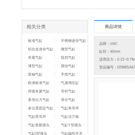
相关分类
商品详情
标准气缸
不锈钢迷你气缸
品牌：
SMC
铝合金迷你气缸
微型气缸
缸径：40mm
夹紧气缸
阻挡气缸
适用压力：0.15~0.7M
薄型气缸
摆动气缸
货品编号：G5BB5A83
双轴气缸
手指气缸
欧洲标准气缸
气液增压缸
焊接夹紧气缸
导杆气缸
多倍出力气缸
滑台气缸
多位置固定气缸
气缸单耳环
气缸双耳环
气缸法兰板
气缸鱼眼接头
气缸Y型接头
气缸I型接头
气缸磁性开关