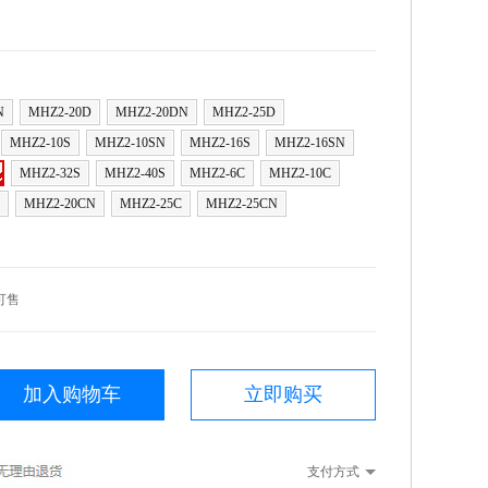
N
MHZ2-20D
MHZ2-20DN
MHZ2-25D
MHZ2-10S
MHZ2-10SN
MHZ2-16S
MHZ2-16SN
MHZ2-32S
MHZ2-40S
MHZ2-6C
MHZ2-10C
MHZ2-20CN
MHZ2-25C
MHZ2-25CN
可售
加入购物车
立即购买
支付方式