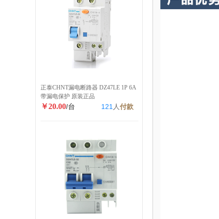
正泰CHNT漏电断路器 DZ47LE 1P 6A
带漏电保护 原装正品
￥20.00
/台
121
人
付款