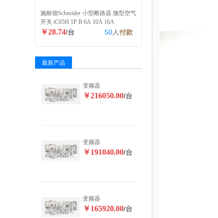
施耐德Schneider 小型断路器 微型空气
开关 iC65H 1P B 6A 10A 16A
￥28.74
/台
50
人
付款
最新产品
变频器
￥216050.00
/台
变频器
￥191040.00
/台
变频器
￥165920.00
/台