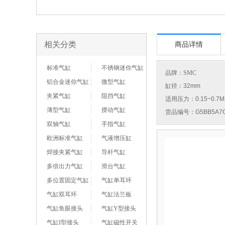
相关分类
商品详情
标准气缸
不锈钢迷你气缸
品牌：
SMC
铝合金迷你气缸
微型气缸
缸径：32mm
夹紧气缸
阻挡气缸
适用压力：0.15~0.7M
薄型气缸
摆动气缸
货品编号：G5BB5A7C
双轴气缸
手指气缸
欧洲标准气缸
气液增压缸
焊接夹紧气缸
导杆气缸
多倍出力气缸
滑台气缸
多位置固定气缸
气缸单耳环
气缸双耳环
气缸法兰板
气缸鱼眼接头
气缸Y型接头
气缸I型接头
气缸磁性开关