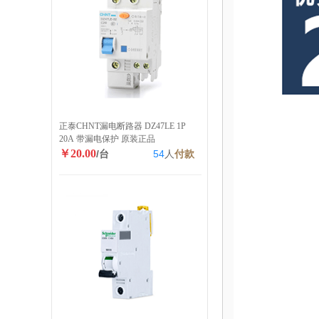
正泰CHNT漏电断路器 DZ47LE 1P
20A 带漏电保护 原装正品
￥20.00
/台
54
人
付款