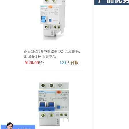
正泰CHNT漏电断路器 DZ47LE 1P 6A
带漏电保护 原装正品
￥20.00
/台
121
人
付款