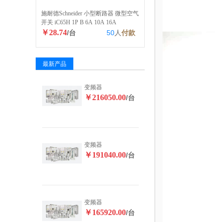
施耐德Schneider 小型断路器 微型空气
开关 iC65H 1P B 6A 10A 16A
￥28.74
/台
50
人
付款
最新产品
变频器
￥216050.00
/台
变频器
￥191040.00
/台
变频器
￥165920.00
/台