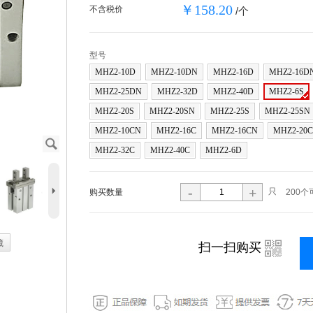
￥158.20
不含税价
/个
型号
MHZ2-10D
MHZ2-10DN
MHZ2-16D
MHZ2-16D
MHZ2-25DN
MHZ2-32D
MHZ2-40D
MHZ2-6S
MHZ2-20S
MHZ2-20SN
MHZ2-25S
MHZ2-25SN
MHZ2-10CN
MHZ2-16C
MHZ2-16CN
MHZ2-20C
J
MHZ2-32C
MHZ2-40C
MHZ2-6D
5
-
+
只
购买数量
200个
藏
i
扫一扫购买