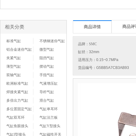
相关分类
商品评
商品详情
标准气缸
不锈钢迷你气缸
品牌：
SMC
铝合金迷你气缸
微型气缸
缸径：32mm
夹紧气缸
阻挡气缸
适用压力：0.15~0.7MPa
薄型气缸
摆动气缸
货品编号：G5BB5A7CB3AB93
双轴气缸
手指气缸
欧洲标准气缸
气液增压缸
焊接夹紧气缸
导杆气缸
多倍出力气缸
滑台气缸
多位置固定气缸
气缸单耳环
气缸双耳环
气缸法兰板
气缸鱼眼接头
气缸Y型接头
气缸I型接头
气缸磁性开关