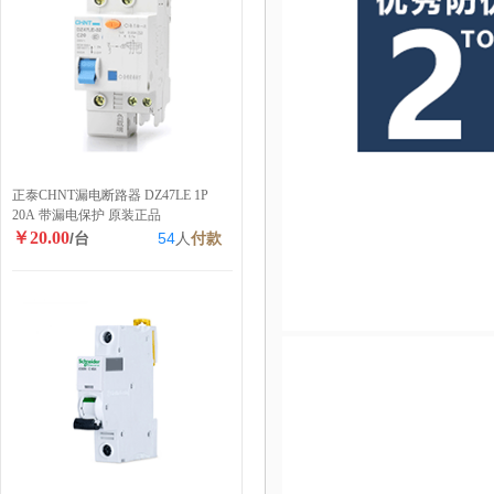
正泰CHNT漏电断路器 DZ47LE 1P
20A 带漏电保护 原装正品
￥20.00
/台
54
人
付款