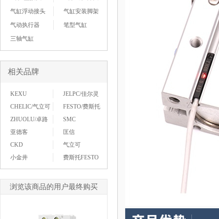
气缸浮动接头
气缸安装脚架
气动执行器
笔型气缸
三轴气缸
相关品牌
KEXU
JELPC/佳尔灵
CHELIC/气立可
FESTO/费斯托
ZHUOLU/卓路
SMC
亚德客
匡信
CKD
气立可
小金井
费斯托FESTO
浏览该商品的用户最终购买