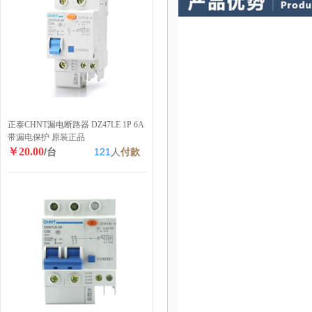
正泰CHNT漏电断路器 DZ47LE 1P 6A
带漏电保护 原装正品
￥20.00
/台
121
人
付款