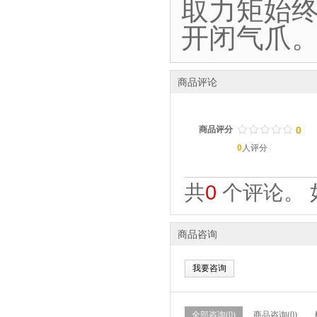
取力矩始终
开闭气爪
商品评论
/
.
/
.
/
.
/
.
/
.
商品评分
0
0
人评分
共
0
个评论。 
商品咨询
我要咨询
全部咨询(0)
商品咨询(0)