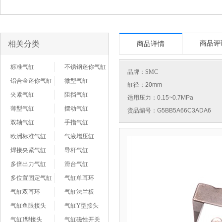
相关分类
商品评
商品详情
标准气缸
不锈钢迷你气缸
品牌：
SMC
铝合金迷你气缸
微型气缸
缸径：20mm
夹紧气缸
阻挡气缸
适用压力：0.15~0.7MPa
薄型气缸
摆动气缸
货品编号：G5BB5A66C3ADA6
双轴气缸
手指气缸
欧洲标准气缸
气液增压缸
焊接夹紧气缸
导杆气缸
多倍出力气缸
滑台气缸
多位置固定气缸
气缸单耳环
气缸双耳环
气缸法兰板
气缸鱼眼接头
气缸Y型接头
气缸I型接头
气缸磁性开关