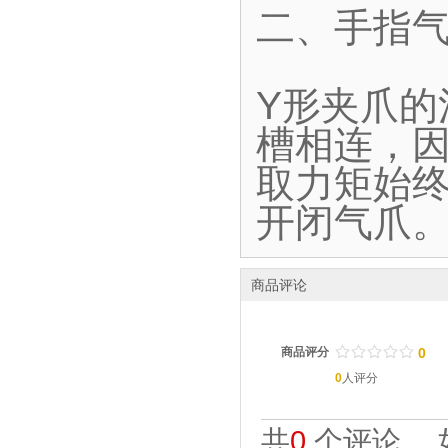
二、手指气
Y形夹爪
槽相连，
取力矩始终
开闭气爪
商品评论
/
.
/
.
/
.
/
.
/
.
商品评分
0
0
人评分
共
0
个评论。 