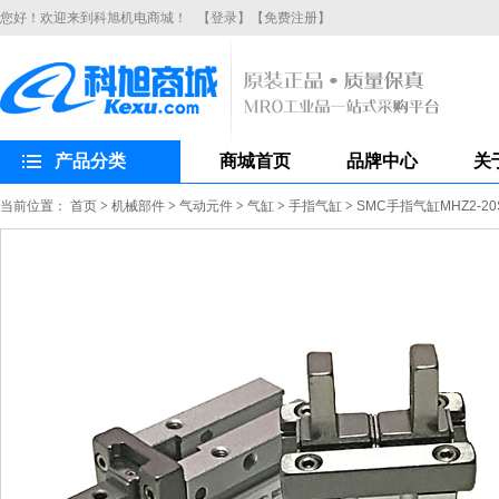
您好！欢迎来到科旭机电商城！
【登录】
【免费注册】
产品分类
商城首页
品牌中心
关
当前位置：
首页
>
机械部件
>
气动元件
>
气缸
>
手指气缸
>
SMC手指气缸MHZ2-