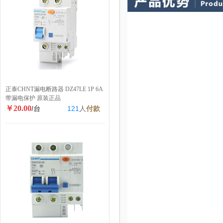
正泰CHNT漏电断路器 DZ47LE 1P 6A
带漏电保护 原装正品
￥20.00
/台
121
人
付款