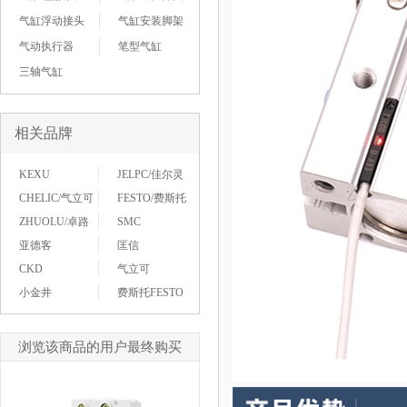
气缸浮动接头
气缸安装脚架
气动执行器
笔型气缸
三轴气缸
相关品牌
KEXU
JELPC/佳尔灵
CHELIC/气立可
FESTO/费斯托
ZHUOLU/卓路
SMC
亚德客
匡信
CKD
气立可
小金井
费斯托FESTO
浏览该商品的用户最终购买