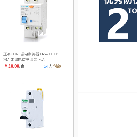
正泰CHNT漏电断路器 DZ47LE 1P
20A 带漏电保护 原装正品
￥20.00
/台
54
人
付款