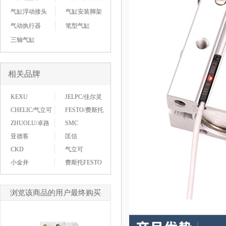
气缸浮动接头
气缸安装脚架
气动执行器
笔型气缸
三轴气缸
相关品牌
KEXU
JELPC/佳尔灵
CHELIC/气立可
FESTO/费斯托
ZHUOLU/卓路
SMC
亚德客
匡信
CKD
气立可
小金井
费斯托FESTO
浏览该商品的用户最终购买