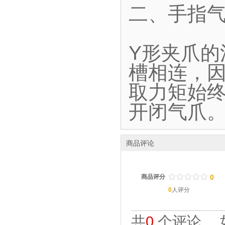
二、手指气
Y形夹爪
槽相连，
取力矩始终
开闭气爪
商品评论
/
.
/
.
/
.
/
.
/
.
商品评分
0
0
人评分
共
0
个评论。 