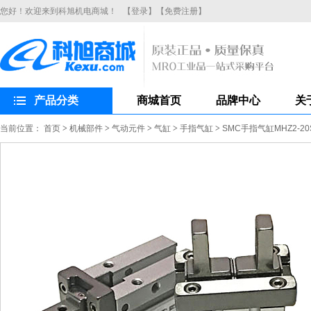
您好！欢迎来到科旭机电商城！
【登录】
【免费注册】
产品分类
商城首页
品牌中心
关
当前位置：
首页
>
机械部件
>
气动元件
>
气缸
>
手指气缸
>
SMC手指气缸MHZ2-