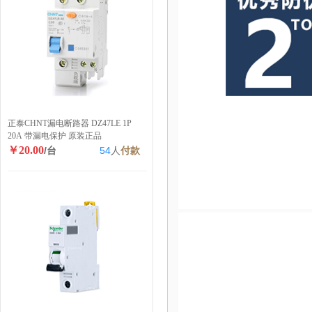
正泰CHNT漏电断路器 DZ47LE 1P
20A 带漏电保护 原装正品
￥20.00
/台
54
人
付款