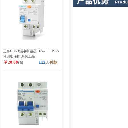
正泰CHNT漏电断路器 DZ47LE 1P 6A
带漏电保护 原装正品
￥20.00
/台
121
人
付款