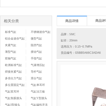
相关分类
商品评
商品详情
标准气缸
不锈钢迷你气缸
品牌：
SMC
铝合金迷你气缸
微型气缸
缸径：20mm
夹紧气缸
阻挡气缸
适用压力：0.15~0.7MPa
薄型气缸
摆动气缸
货品编号：G5BB5A66C3ADA6
双轴气缸
手指气缸
欧洲标准气缸
气液增压缸
焊接夹紧气缸
导杆气缸
多倍出力气缸
滑台气缸
多位置固定气缸
气缸单耳环
气缸双耳环
气缸法兰板
气缸鱼眼接头
气缸Y型接头
气缸I型接头
气缸磁性开关