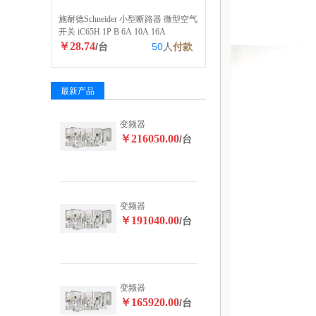
施耐德Schneider 小型断路器 微型空气
开关 iC65H 1P B 6A 10A 16A
￥28.74
/台
50
人
付款
最新产品
变频器
￥216050.00
/台
变频器
￥191040.00
/台
变频器
￥165920.00
/台