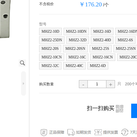
￥176.20
不含税价
/个
型号
MHZ2-10D
MHZ2-10DN
MHZ2-16D
MHZ2-16D
MHZ2-25DN
MHZ2-32D
MHZ2-40D
MHZ2-6S
MHZ2-20S
MHZ2-20SN
MHZ2-25S
MHZ2-25SN
MHZ2-10CN
MHZ2-16C
MHZ2-16CN
MHZ2-20C
J
MHZ2-32C
MHZ2-40C
MHZ2-6D
5
-
+
只
购买数量
200个
i
扫一扫购买