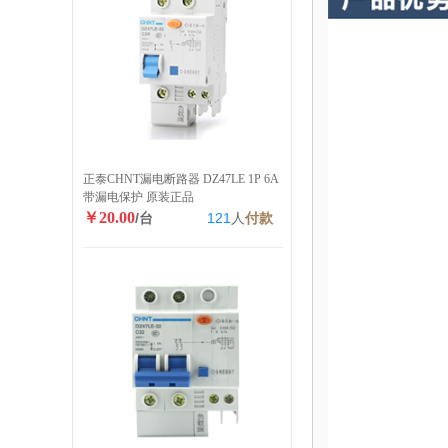
正泰CHNT漏电断路器 DZ47LE 1P 6A
带漏电保护 原装正品
￥20.00
/台
121
人
付款