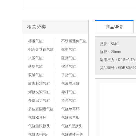
相关分类
商品详情
标准气缸
不锈钢迷你气缸
品牌：
SMC
铝合金迷你气缸
微型气缸
缸径：20mm
夹紧气缸
阻挡气缸
适用压力：0.15~0.7M
薄型气缸
摆动气缸
货品编号：G5BB5A60
双轴气缸
手指气缸
欧洲标准气缸
气液增压缸
焊接夹紧气缸
导杆气缸
多倍出力气缸
滑台气缸
多位置固定气缸
气缸单耳环
气缸双耳环
气缸法兰板
气缸鱼眼接头
气缸Y型接头
气缸I型接头
气缸磁性开关