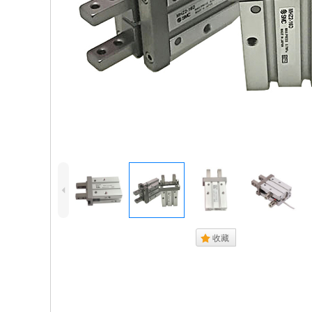
4
.
收藏