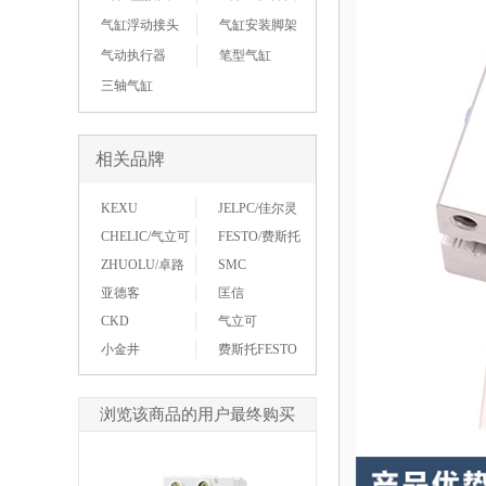
气缸浮动接头
气缸安装脚架
气动执行器
笔型气缸
三轴气缸
相关品牌
KEXU
JELPC/佳尔灵
CHELIC/气立可
FESTO/费斯托
ZHUOLU/卓路
SMC
亚德客
匡信
CKD
气立可
小金井
费斯托FESTO
浏览该商品的用户最终购买