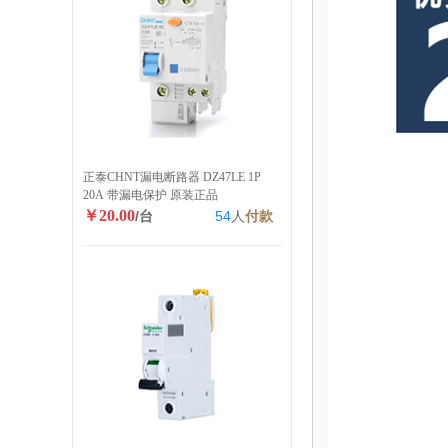
正泰CHNT漏电断路器 DZ47LE 1P
20A 带漏电保护 原装正品
￥20.00
/台
54
人
付款