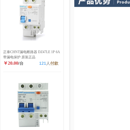
正泰CHNT漏电断路器 DZ47LE 1P 6A
带漏电保护 原装正品
￥20.00
/台
121
人
付款