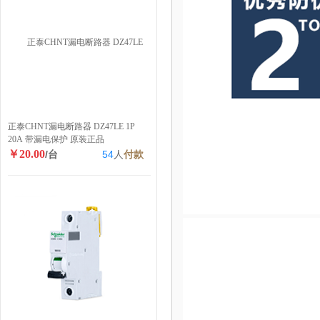
正泰CHNT漏电断路器 DZ47LE 1P
20A 带漏电保护 原装正品
￥20.00
/台
54
人
付款