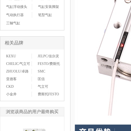
气缸浮动接头
气缸安装脚架
气动执行器
笔型气缸
三轴气缸
相关品牌
KEXU
JELPC/佳尔灵
CHELIC/气立可
FESTO/费斯托
ZHUOLU/卓路
SMC
亚德客
匡信
CKD
气立可
小金井
费斯托FESTO
浏览该商品的用户最终购买