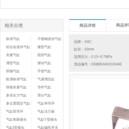
相关分类
商品评
商品详情
标准气缸
不锈钢迷你气缸
品牌：
SMC
铝合金迷你气缸
微型气缸
缸径：20mm
夹紧气缸
阻挡气缸
适用压力：0.15~0.7MPa
薄型气缸
摆动气缸
货品编号：G5BB5A6031D44E
双轴气缸
手指气缸
欧洲标准气缸
气液增压缸
焊接夹紧气缸
导杆气缸
多倍出力气缸
滑台气缸
多位置固定气缸
气缸单耳环
气缸双耳环
气缸法兰板
气缸鱼眼接头
气缸Y型接头
气缸I型接头
气缸磁性开关