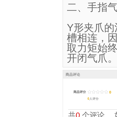
二、手指气
Y形夹爪
槽相连，
取力矩始终
开闭气爪
商品评论
/
.
/
.
/
.
/
.
/
.
商品评分
0
0
人评分
共
0
个评论。 