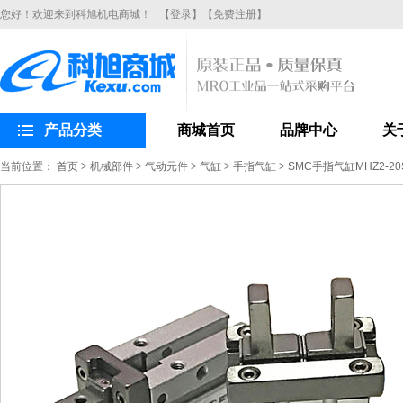
您好！欢迎来到科旭机电商城！
【登录】
【免费注册】
产品分类
商城首页
品牌中心
关
当前位置：
首页
>
机械部件
>
气动元件
>
气缸
>
手指气缸
>
SMC手指气缸MHZ2-