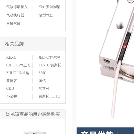
气缸浮动接头
气缸安装脚架
气动执行器
笔型气缸
三轴气缸
相关品牌
KEXU
JELPC/佳尔灵
CHELIC/气立可
FESTO/费斯托
ZHUOLU/卓路
SMC
亚德客
匡信
CKD
气立可
小金井
费斯托FESTO
浏览该商品的用户最终购买