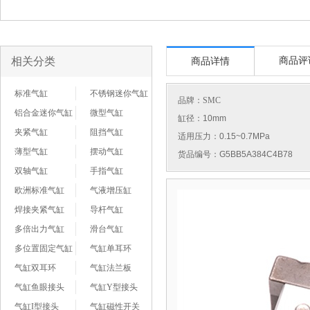
相关分类
商品评
商品详情
标准气缸
不锈钢迷你气缸
品牌：
SMC
铝合金迷你气缸
微型气缸
缸径：10mm
夹紧气缸
阻挡气缸
适用压力：0.15~0.7MPa
薄型气缸
摆动气缸
货品编号：G5BB5A384C4B78
双轴气缸
手指气缸
欧洲标准气缸
气液增压缸
焊接夹紧气缸
导杆气缸
多倍出力气缸
滑台气缸
多位置固定气缸
气缸单耳环
气缸双耳环
气缸法兰板
气缸鱼眼接头
气缸Y型接头
气缸I型接头
气缸磁性开关