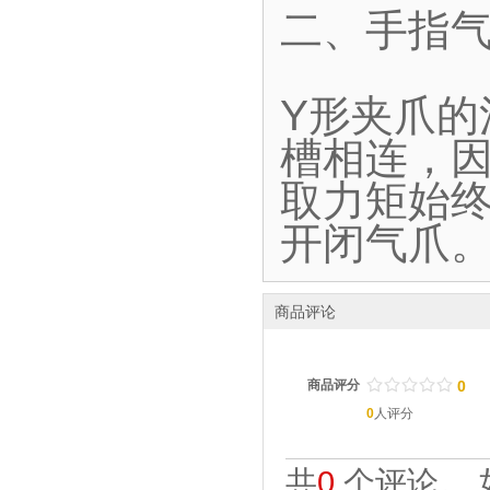
二、手指气
Y形夹爪
槽相连，
取力矩始终
开闭气爪
商品评论
/
.
/
.
/
.
/
.
/
.
商品评分
0
0
人评分
共
0
个评论。 