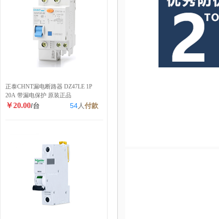
正泰CHNT漏电断路器 DZ47LE 1P
20A 带漏电保护 原装正品
￥20.00
/台
54
人
付款