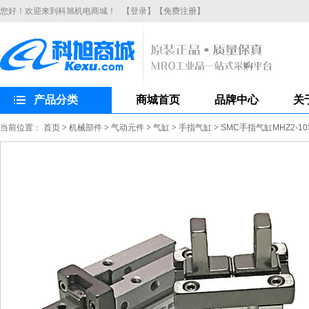
您好！欢迎来到科旭机电商城！
【登录】
【免费注册】
产品分类
商城首页
品牌中心
关
当前位置：
首页
>
机械部件
>
气动元件
>
气缸
>
手指气缸
>
SMC手指气缸MHZ2-