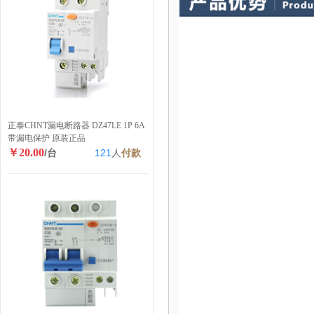
正泰CHNT漏电断路器 DZ47LE 1P 6A
带漏电保护 原装正品
￥20.00
/台
121
人
付款