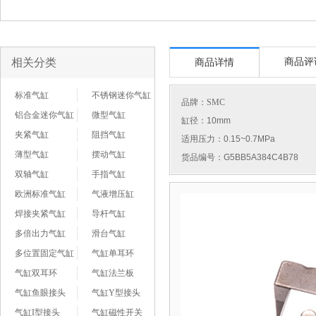
相关分类
商品评
商品详情
标准气缸
不锈钢迷你气缸
品牌：
SMC
铝合金迷你气缸
微型气缸
缸径：10mm
夹紧气缸
阻挡气缸
适用压力：0.15~0.7MPa
薄型气缸
摆动气缸
货品编号：G5BB5A384C4B78
双轴气缸
手指气缸
欧洲标准气缸
气液增压缸
焊接夹紧气缸
导杆气缸
多倍出力气缸
滑台气缸
多位置固定气缸
气缸单耳环
气缸双耳环
气缸法兰板
气缸鱼眼接头
气缸Y型接头
气缸I型接头
气缸磁性开关