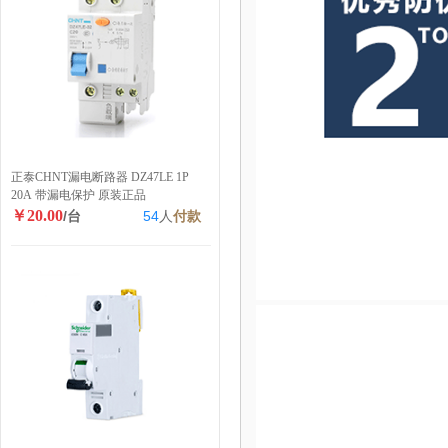
正泰CHNT漏电断路器 DZ47LE 1P
20A 带漏电保护 原装正品
￥20.00
/台
54
人
付款