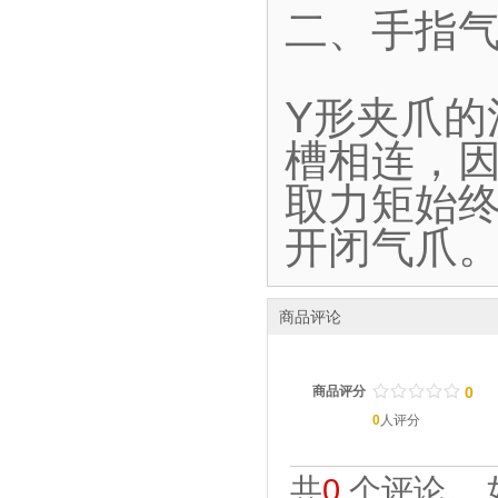
二、手指气
Y形夹爪
槽相连，
取力矩始终
开闭气爪
商品评论
/
.
/
.
/
.
/
.
/
.
商品评分
0
0
人评分
共
0
个评论。 