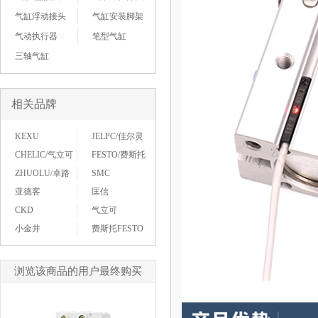
气缸浮动接头
气缸安装脚架
气动执行器
笔型气缸
三轴气缸
相关品牌
KEXU
JELPC/佳尔灵
CHELIC/气立可
FESTO/费斯托
ZHUOLU/卓路
SMC
亚德客
匡信
CKD
气立可
小金井
费斯托FESTO
浏览该商品的用户最终购买