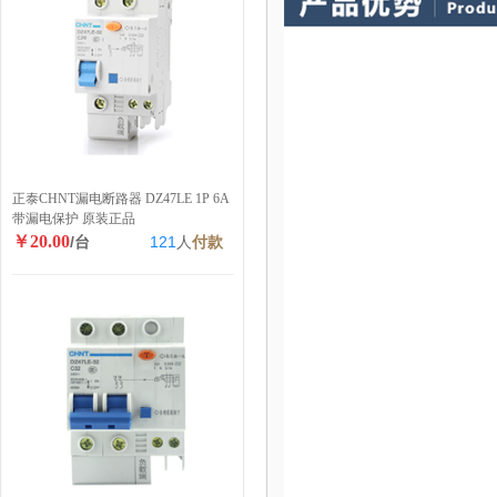
正泰CHNT漏电断路器 DZ47LE 1P 6A
带漏电保护 原装正品
￥20.00
/台
121
人
付款