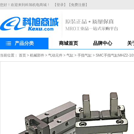
您好！欢迎来到科旭机电商城！
【登录】
【免费注册】
产品分类
商城首页
品牌中心
关
当前位置：
首页
>
机械部件
>
气动元件
>
气缸
>
手指气缸
>
SMC手指气缸MHZ2-