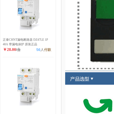
正泰CHNT漏电断路器 DZ47LE 1P
40A 带漏电保护 原装正品
￥28.00
/台
56
人
付款