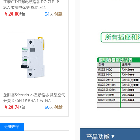
正泰CHNT漏电断路器 DZ47LE 1P
20A 带漏电保护 原装正品
￥20.00
/台
54
人
付款
施耐德Schneider 小型断路器 微型空气
开关 iC65H 1P B 6A 10A 16A
￥28.74
/台
50
人
付款
最新产品