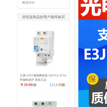
西克SICK
浏览该商品的用户最终购买
正泰CHNT漏电断路器 DZ47LE 1P 6A
带漏电保护 原装正品
￥20.00
/台
121
人
付款