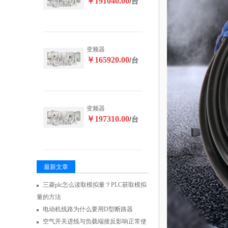
￥191040.00
/台
变频器
￥165920.00
/台
变频器
￥197310.00
/台
最新文章
三菱plc怎么读取模拟量？PLC获取模拟
量的方法
电动机线路为什么要用D型断路器
空气开关进线与负载端接反影响正常使