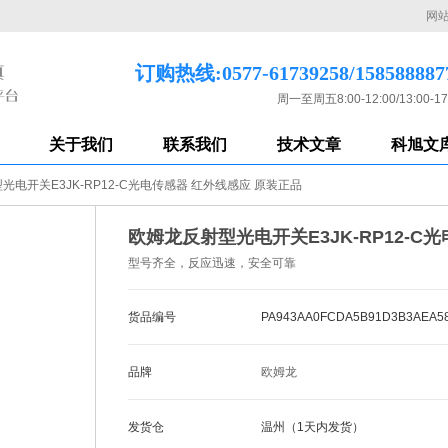
网
订购热线:0577-61739258/158588887
周一至周五8:00-12:00/13:00-17
关于我们
联系我们
技术文章
科旭文
光电开关E3JK-RP12-C光电传感器 红外线感应 原装正品
欧姆龙反射型光电开关E3JK-RP12-C
型号齐全，反应迅速，安全可靠
货品编号
PA943AA0FCDA5B91D3B3AEA5
品牌
欧姆龙
发货仓
温州（1天内发货）