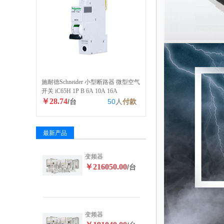
施耐德Schneider 小型断路器 微型空气
开关 iC65H 1P B 6A 10A 16A
￥28.74
/台
50
人
付款
最新产品
变频器
￥216050.00
/台
变频器