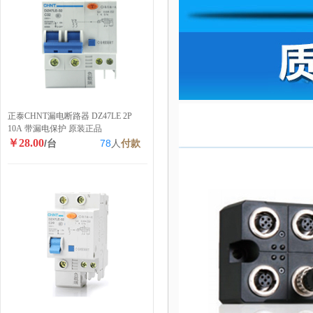
正泰CHNT漏电断路器 DZ47LE 2P
10A 带漏电保护 原装正品
￥28.00
/台
78
人
付款