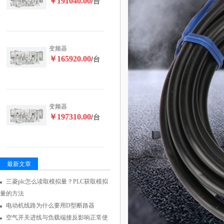
￥191040.00
/台
变频器
￥165920.00
/台
变频器
￥197310.00
/台
最新文章
三菱plc怎么读取模拟量？PLC获取模拟
量的方法
电动机线路为什么要用D型断路器
空气开关进线与负载端接反影响正常使