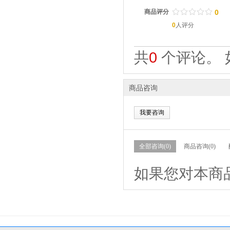
/
.
/
.
/
.
/
.
/
.
商品评分
0
0
人评分
共
0
个评论。 
商品咨询
我要咨询
全部咨询(0)
商品咨询(0)
如果您对本商