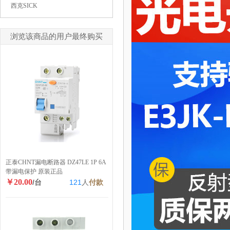
西克SICK
浏览该商品的用户最终购买
正泰CHNT漏电断路器 DZ47LE 1P 6A
带漏电保护 原装正品
￥20.00
/台
121
人
付款