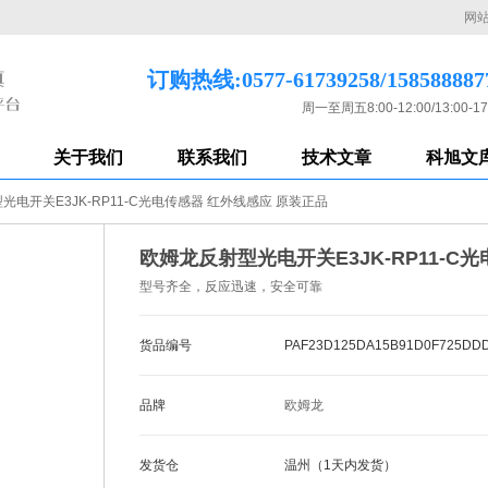
网
订购热线:0577-61739258/158588887
周一至周五8:00-12:00/13:00-17
关于我们
联系我们
技术文章
科旭文
光电开关E3JK-RP11-C光电传感器 红外线感应 原装正品
欧姆龙反射型光电开关E3JK-RP11-C
型号齐全，反应迅速，安全可靠
货品编号
PAF23D125DA15B91D0F725DD
品牌
欧姆龙
发货仓
温州（1天内发货）