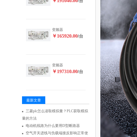
￥191040.00
/台
变频器
￥165920.00
/台
变频器
￥197310.00
/台
最新文章
三菱plc怎么读取模拟量？PLC获取模拟
量的方法
电动机线路为什么要用D型断路器
空气开关进线与负载端接反影响正常使