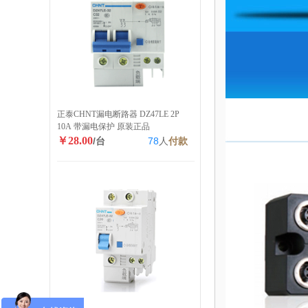
正泰CHNT漏电断路器 DZ47LE 2P
10A 带漏电保护 原装正品
￥28.00
/台
78
人
付款