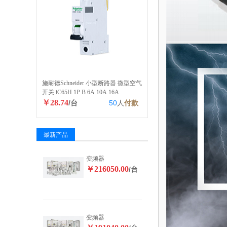
施耐德Schneider 小型断路器 微型空气
开关 iC65H 1P B 6A 10A 16A
￥28.74
/台
50
人
付款
最新产品
变频器
￥216050.00
/台
变频器