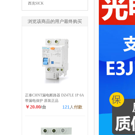
西克SICK
浏览该商品的用户最终购买
正泰CHNT漏电断路器 DZ47LE 1P 6A
带漏电保护 原装正品
￥20.00
/台
121
人
付款