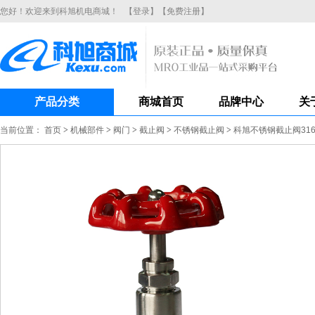
您好！欢迎来到科旭机电商城！
【登录】
【免费注册】
产品分类
商城首页
品牌中心
关
当前位置：
首页
>
机械部件
>
阀门
>
截止阀
>
不锈钢截止阀
>
科旭不锈钢截止阀316