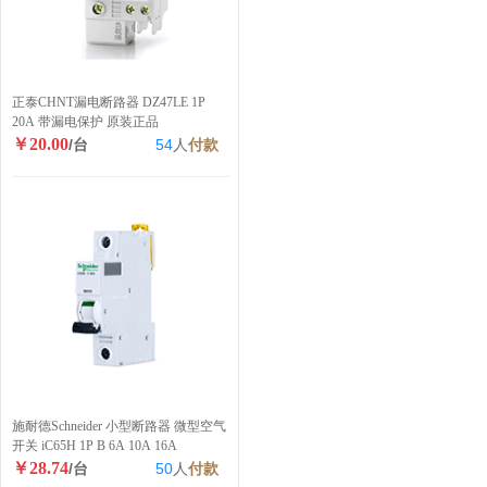
正泰CHNT漏电断路器 DZ47LE 1P
20A 带漏电保护 原装正品
￥20.00
/台
54
人
付款
施耐德Schneider 小型断路器 微型空气
开关 iC65H 1P B 6A 10A 16A
￥28.74
/台
50
人
付款