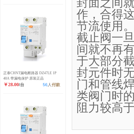
封面之间
作，合得
节流使用
截止阀一
间就不再
于大部分
封元件时
正泰CHNT漏电断路器 DZ47LE 1P
40A 带漏电保护 原装正品
门和管线
￥28.00
/台
56
人
付款
类阀门时
阻力较高