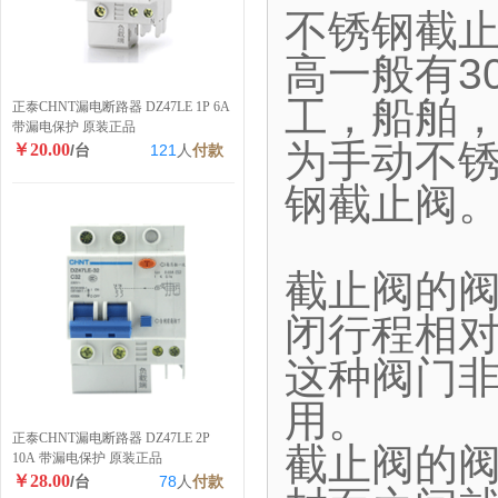
不锈钢截
高一般有30
工，船舶
正泰CHNT漏电断路器 DZ47LE 1P 6A
带漏电保护 原装正品
为手动不
￥20.00
/台
121
人
付款
钢截止阀
截止阀的
闭行程相
这种阀门
用。
正泰CHNT漏电断路器 DZ47LE 2P
截止阀的
10A 带漏电保护 原装正品
￥28.00
/台
78
人
付款