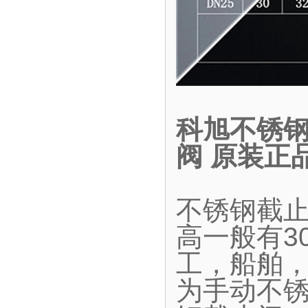
科旭不锈钢
阀 原装正
不锈钢截
高一般有30
工，船舶
为手动不