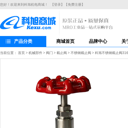
您好！欢迎来到科旭机电商城！
【登录】
【免费注册】
产品分类
商城首页
品牌中心
关
当前位置：
首页
>
机械部件
>
阀门
>
截止阀
>
不锈钢截止阀
>
科旭不锈钢截止阀316