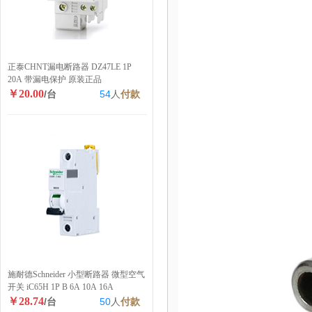
正泰CHNT漏电断路器 DZ47LE 1P
20A 带漏电保护 原装正品
￥20.00
/台
54
人
付款
施耐德Schneider 小型断路器 微型空气
开关 iC65H 1P B 6A 10A 16A
￥28.74
/台
50
人
付款