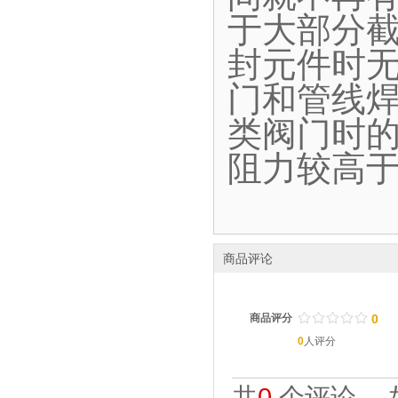
于大部分
封元件时
门和管线
类阀门时
阻力较高
商品评论
/
.
/
.
/
.
/
.
/
.
商品评分
0
0
人评分
共
0
个评论。 