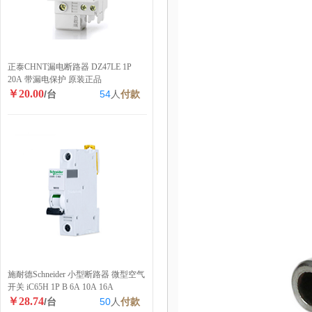
正泰CHNT漏电断路器 DZ47LE 1P
20A 带漏电保护 原装正品
￥20.00
/台
54
人
付款
施耐德Schneider 小型断路器 微型空气
开关 iC65H 1P B 6A 10A 16A
￥28.74
/台
50
人
付款