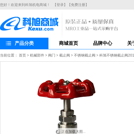
您好！欢迎来到科旭机电商城！
【登录】
【免费注册】
产品分类
商城首页
品牌中心
关
当前位置：
首页
>
机械部件
>
阀门
>
截止阀
>
不锈钢截止阀
>
科旭不锈钢截止阀201
正在加载大图...