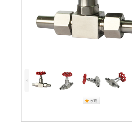
4
.
收藏