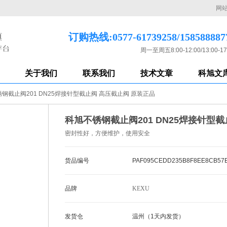
网
订购热线:0577-61739258/158588887
周一至周五8:00-12:00/13:00-17
关于我们
联系我们
技术文章
科旭文
钢截止阀201 DN25焊接针型截止阀 高压截止阀 原装正品
科旭不锈钢截止阀201 DN25焊接针型
密封性好，方便维护，使用安全
货品编号
PAF095CEDD235B8F8EE8CB57
品牌
KEXU
发货仓
温州（1天内发货）