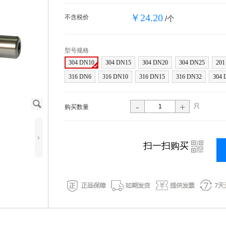
￥24.20
不含税价
/个
型号规格
304 DN10
304 DN15
304 DN20
304 DN25
201
316 DN6
316 DN10
316 DN15
316 DN32
304 
J
-
+
只
购买数量
5
i
扫一扫购买