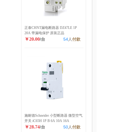
正泰CHNT漏电断路器 DZ47LE 1P
20A 带漏电保护 原装正品
￥20.00
/台
54
人
付款
施耐德Schneider 小型断路器 微型空气
开关 iC65H 1P B 6A 10A 16A
￥28.74
/台
50
人
付款