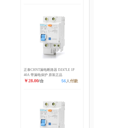
正泰CHNT漏电断路器 DZ47LE 1P
40A 带漏电保护 原装正品
￥28.00
/台
56
人
付款