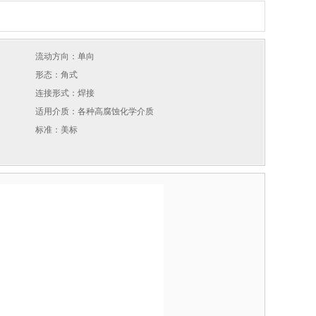
流动方向：单向
形态：角式
连接形式：焊接
适用介质：各种高腐蚀化学介质
标准：美标