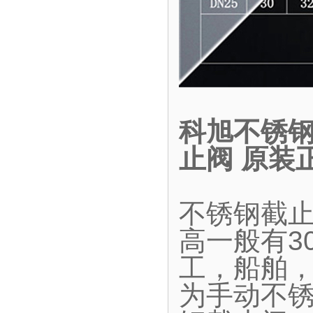
科旭不锈钢
止阀 原装
不锈钢截
高一般有30
工，船舶
为手动不