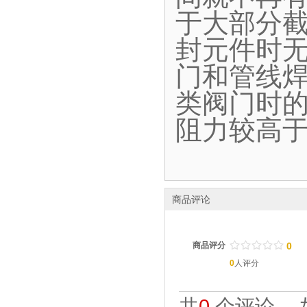
于大部分
封元件时
门和管线
类阀门时
阻力较高
商品评论
/
.
/
.
/
.
/
.
/
.
商品评分
0
0
人评分
共
0
个评论。 