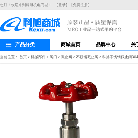
您好！欢迎来到科旭机电商城！
【登录】
【免费注册】
产品分类
商城首页
品牌中心
关
当前位置：
首页
>
机械部件
>
阀门
>
截止阀
>
不锈钢截止阀
>
科旭不锈钢截止阀304