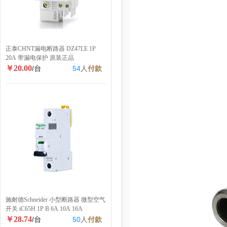
正泰CHNT漏电断路器 DZ47LE 1P
20A 带漏电保护 原装正品
￥20.00
/台
54
人
付款
施耐德Schneider 小型断路器 微型空气
开关 iC65H 1P B 6A 10A 16A
￥28.74
/台
50
人
付款