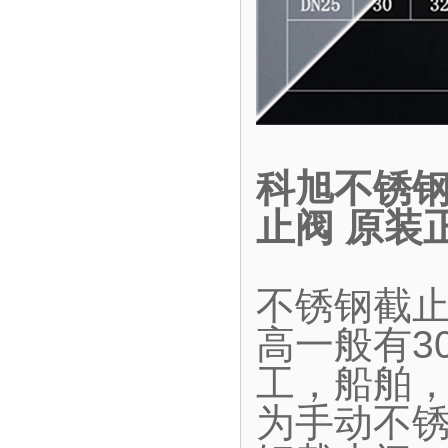
科旭不锈钢
止阀 原装
不锈钢截
高一般有30
工，船舶
为手动不