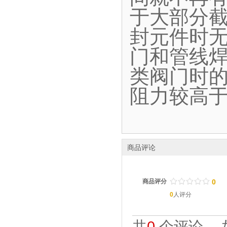
于大部分
封元件时
门和管线
类阀门时
阻力较高
商品评论
/
.
/
.
/
.
/
.
/
.
商品评分
0
0
人评分
共
0
个评论。 