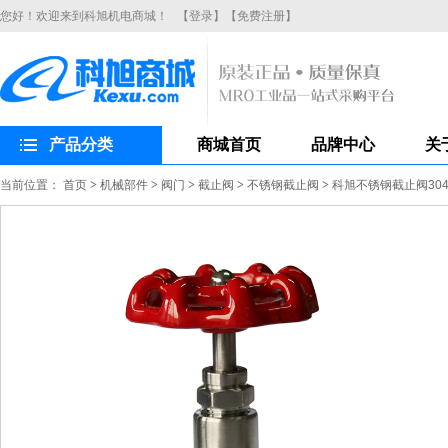
您好！欢迎来到科旭机电商城！
【登录】
【免费注册】
产品分类
商城首页
品牌中心
关
当前位置：
首页
>
机械部件
>
阀门
>
截止阀
>
不锈钢截止阀
>
科旭不锈钢截止阀304