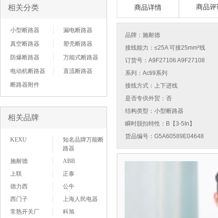
相关分类
商品评
商品详情
小型断路器
漏电断路器
品牌：
施耐德
真空断路器
塑壳断路器
接线能力：≤25A 可接25mm²线
防爆断路器
万能式断路器
订货号：A9F27106 A9F27108
电动机断路器
直流断路器
系列：Acti9系列
断路器附件
接线方式：上下进线
是否专供外贸：否
结构类型：小型断路器
相关品牌
瞬时脱扣特性：B【3-5In】
货品编号：G5A60589E04648
KEXU
知名品牌万能断
路器
施耐德
ABB
上联
正泰
德力西
公牛
西门子
上海人民电器
常熟开关厂
科旭