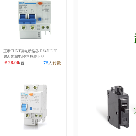
正泰CHNT漏电断路器 DZ47LE 2P
10A 带漏电保护 原装正品
￥28.00
/台
78
人
付款