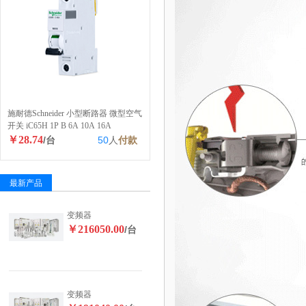
施耐德Schneider 小型断路器 微型空气
开关 iC65H 1P B 6A 10A 16A
￥28.74
/台
50
人
付款
最新产品
变频器
￥216050.00
/台
变频器