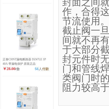
封面之间
作，合得
节流使用
截止阀一
间就不再
于大部分
封元件时
正泰CHNT漏电断路器 DZ47LE 1P
40A 带漏电保护 原装正品
门和管线
￥28.00
/台
56
人
付款
类阀门时
阻力较高