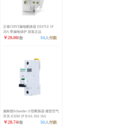
正泰CHNT漏电断路器 DZ47LE 1P
20A 带漏电保护 原装正品
￥20.00
/台
54
人
付款
施耐德Schneider 小型断路器 微型空气
开关 iC65H 1P B 6A 10A 16A
￥28.74
/台
50
人
付款