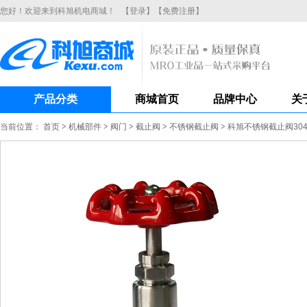
您好！欢迎来到科旭机电商城！
【登录】
【免费注册】
产品分类
商城首页
品牌中心
关
当前位置：
首页
>
机械部件
>
阀门
>
截止阀
>
不锈钢截止阀
>
科旭不锈钢截止阀304