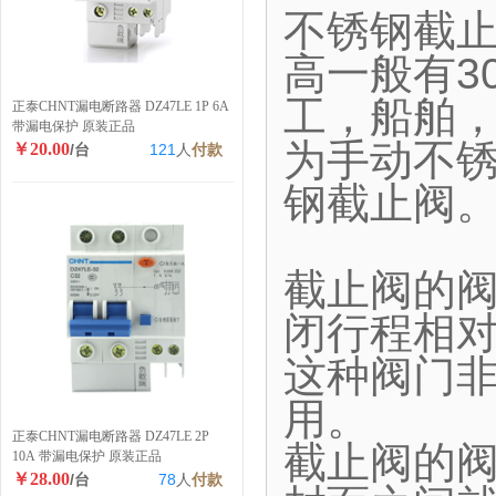
不锈钢截
高一般有30
工，船舶
正泰CHNT漏电断路器 DZ47LE 1P 6A
带漏电保护 原装正品
为手动不
￥20.00
/台
121
人
付款
钢截止阀
截止阀的
闭行程相
这种阀门
用。
正泰CHNT漏电断路器 DZ47LE 2P
截止阀的
10A 带漏电保护 原装正品
￥28.00
/台
78
人
付款