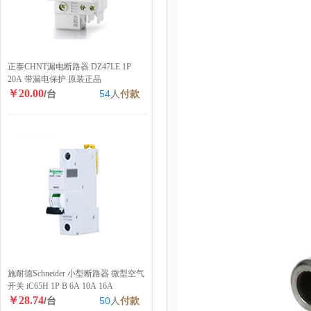
正泰CHNT漏电断路器 DZ47LE 1P
20A 带漏电保护 原装正品
￥20.00
/台
54
人
付款
施耐德Schneider 小型断路器 微型空气
开关 iC65H 1P B 6A 10A 16A
￥28.74
/台
50
人
付款