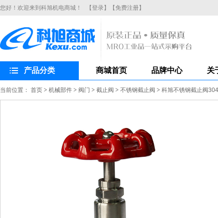
您好！欢迎来到科旭机电商城！
【登录】
【免费注册】
产品分类
商城首页
品牌中心
关
当前位置：
首页
>
机械部件
>
阀门
>
截止阀
>
不锈钢截止阀
>
科旭不锈钢截止阀304