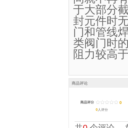
于大部分
封元件时
门和管线
类阀门时
阻力较高
商品评论
/
.
/
.
/
.
/
.
/
.
商品评分
0
0
人评分
共
0
个评论。 