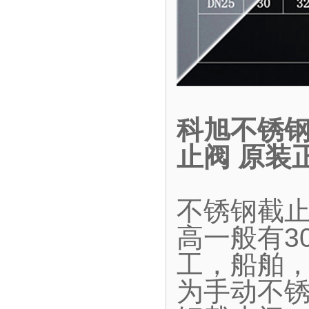
科旭不锈钢
止阀 原装
不锈钢截
高一般有30
工，船舶
为手动不