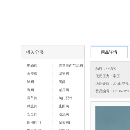
相关分类
商品详情
电磁阀
管道单向节流阀
品牌：
亚德客
角座阀
调速阀
使用压力：常压
球阀
闸阀
适用介质：水,油,空气
蝶阀
减压阀
货品编号：G5B67A5D
调节阀
阀门配件
截止阀
止回阀
安全阀
溢流阀
船用阀门
仪表阀门