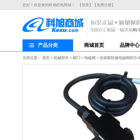
您好！欢迎来到科旭机电商城！
【登录】
【免费注册】
产品分类
商城首页
品牌中心
当前位置：
首页
>
机械部件
>
阀门
>
电磁阀
>
亚德客防爆电磁阀B03-4