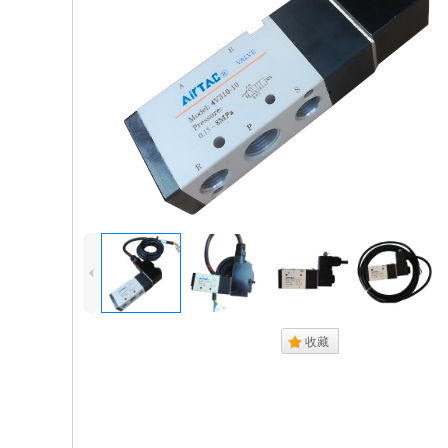
4
.
收藏