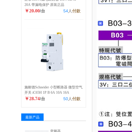
20A 带漏电保护 原装正品
￥20.00
/台
54
人
付款
施耐德Schneider 小型断路器 微型空气
开关 iC65H 1P B 6A 10A 16A
￥28.74
/台
50
人
付款
最新产品
变频器