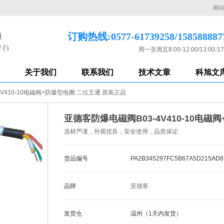
网
订购热线:0577-61739258/158588887
周一至周五8:00-12:00/13:00-17
关于我们
联系我们
技术文章
科旭文
V410-10电磁阀+防爆型电圈 二位五通 原装正品
亚德客防爆电磁阀B03-4V410-10电
选材严谨，外观优良，安全使用，品质保证
货品编号
PA2B345297FC5B67A5D215AD8
品牌
亚德客
发货仓
温州（1天内发货）