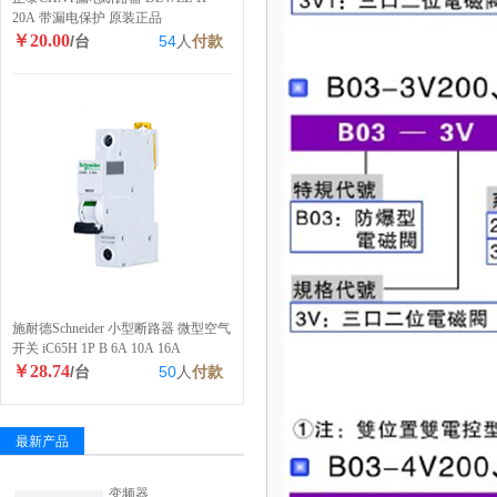
20A 带漏电保护 原装正品
￥20.00
/台
54
人
付款
施耐德Schneider 小型断路器 微型空气
开关 iC65H 1P B 6A 10A 16A
￥28.74
/台
50
人
付款
最新产品
变频器