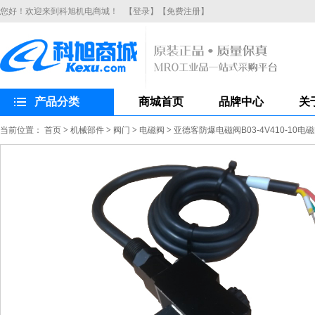
您好！欢迎来到科旭机电商城！
【登录】
【免费注册】
产品分类
商城首页
品牌中心
关
当前位置：
首页
>
机械部件
>
阀门
>
电磁阀
>
亚德客防爆电磁阀B03-4V410-10