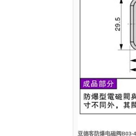
亚德客防爆电磁阀B03-4