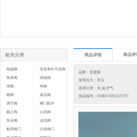
相关分类
商品评
商品详情
电磁阀
管道单向节流阀
品牌：
亚德客
角座阀
调速阀
使用压力：常压
球阀
闸阀
适用介质：水,油,空气
蝶阀
减压阀
货品编号：G5B67A5D2157F7
调节阀
阀门配件
截止阀
止回阀
安全阀
溢流阀
船用阀门
仪表阀门