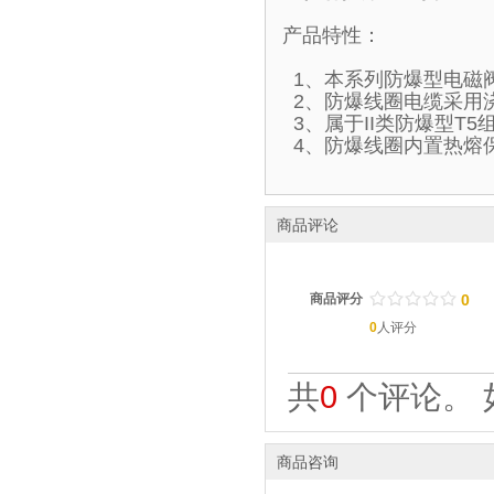
产品特性：
1、本系列防爆型电磁
2、防爆线圈电缆采用
3、属于II类防爆型T
4、防爆线圈内置热熔
商品评论
/
.
/
.
/
.
/
.
/
.
商品评分
0
0
人评分
共
0
个评论。 
商品咨询