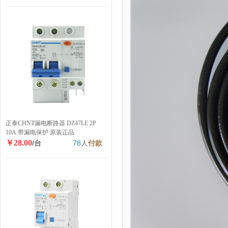
正泰CHNT漏电断路器 DZ47LE 2P
10A 带漏电保护 原装正品
￥28.00
/台
78
人
付款