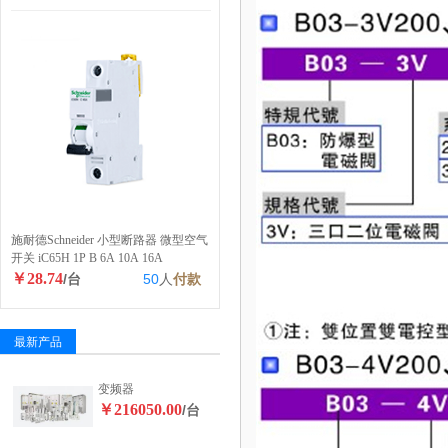
施耐德Schneider 小型断路器 微型空气
开关 iC65H 1P B 6A 10A 16A
￥28.74
/台
50
人
付款
最新产品
变频器
￥216050.00
/台