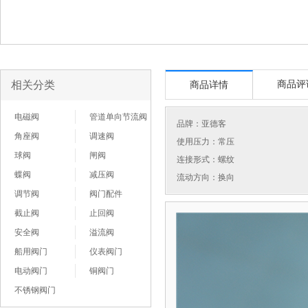
相关分类
商品评
商品详情
电磁阀
管道单向节流阀
品牌：
亚德客
角座阀
调速阀
使用压力：常压
球阀
闸阀
连接形式：螺纹
蝶阀
减压阀
流动方向：换向
调节阀
阀门配件
截止阀
止回阀
安全阀
溢流阀
船用阀门
仪表阀门
电动阀门
铜阀门
不锈钢阀门