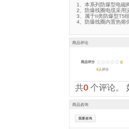
1、本系列防爆型电磁
2、防爆线圈电缆采用
3、属于II类防爆型T
4、防爆线圈内置热熔
商品评论
/
.
/
.
/
.
/
.
/
.
商品评分
0
0
人评分
共
0
个评论。 
商品咨询
我要咨询