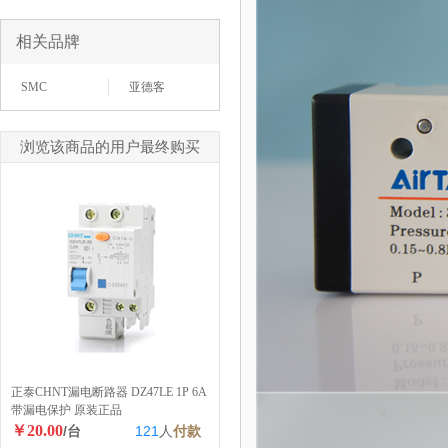
相关品牌
SMC
亚德客
浏览该商品的用户最终购买
正泰CHNT漏电断路器 DZ47LE 1P 6A
带漏电保护 原装正品
￥20.00
/台
121
人
付款