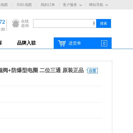
站地图
XML地图
我的订单
客户服务
网站导航
72
在线
咨询
:30
库
品牌入驻
进货单
0
C电磁阀+防爆型电圈 二位三通 原装正品