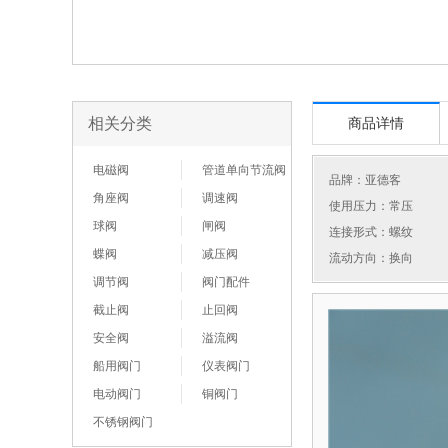
相关分类
商品详情
电磁阀
管道单向节流阀
品牌：
亚德客
角座阀
调速阀
使用压力：常压
球阀
闸阀
连接形式：螺纹
蝶阀
减压阀
流动方向：换向
调节阀
阀门配件
截止阀
止回阀
安全阀
溢流阀
船用阀门
仪表阀门
电动阀门
铜阀门
不锈钢阀门