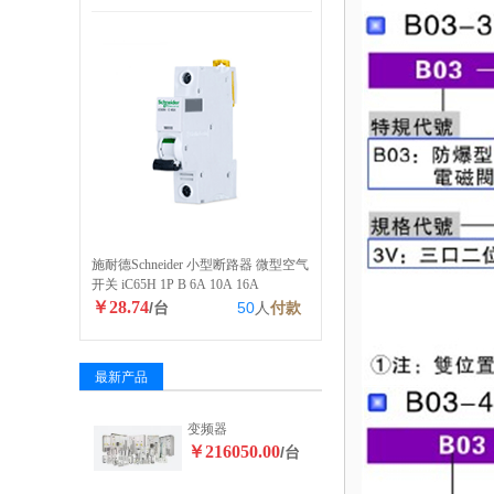
施耐德Schneider 小型断路器 微型空气
开关 iC65H 1P B 6A 10A 16A
￥28.74
/台
50
人
付款
最新产品
变频器
￥216050.00
/台