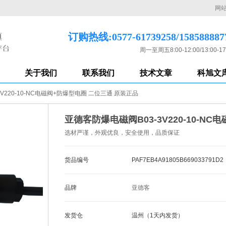
网
订购热线:0577-61739258/158588887
周一至周五8:00-12:00/13:00-17
关于我们
联系我们
技术文章
科旭文
V220-10-NC电磁阀+防爆型电圈 二位三通 原装正品
亚德客防爆电磁阀B03-3V220-10-N
选材严谨，外观优良，安全使用，品质保证
货品编号
PAF7EB4A91805B669033791D2
品牌
亚德客
发货仓
温州（1天内发货）