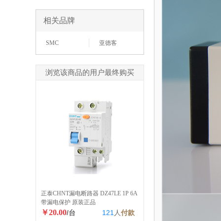
相关品牌
SMC
亚德客
浏览该商品的用户最终购买
正泰CHNT漏电断路器 DZ47LE 1P 6A
带漏电保护 原装正品
￥20.00
/台
121
人
付款