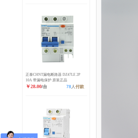
正泰CHNT漏电断路器 DZ47LE 2P
10A 带漏电保护 原装正品
￥28.00
/台
78
人
付款